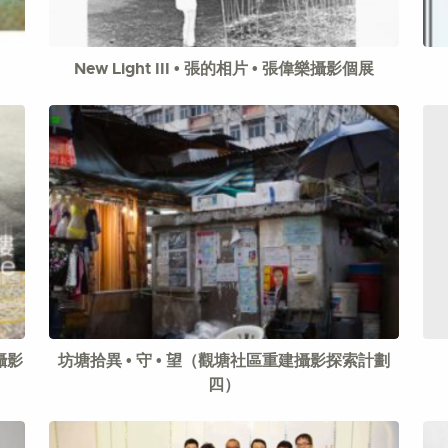
New Light III • 張的相片 • 張偉樂攝影個展
攝影
坊塘拾異 • 守 • 望（觀塘社區重建攝影探索計劃
四）