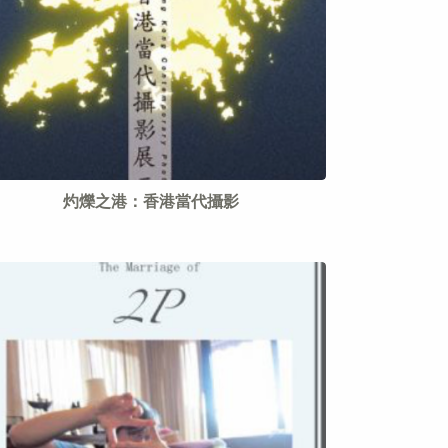
灼爍之港：香港當代攝影