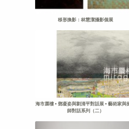
移形換影：林慧潔攝影個展
海市蜃樓 • 鄧凝姿與劉清平對話展 • 藝術家與
師對話系列（二）