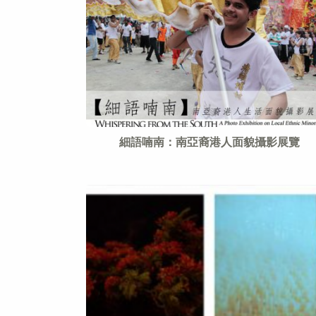
細語喃南：南亞裔港人面貌攝影展覽