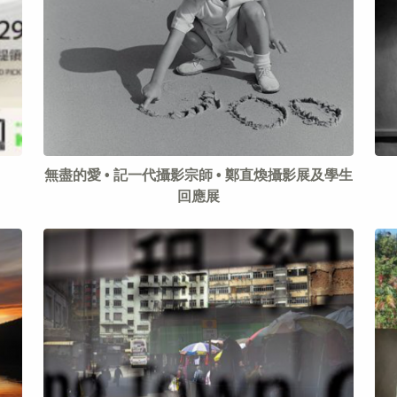
無盡的愛 • 記一代攝影宗師 • 鄭直煥攝影展及學生
回應展