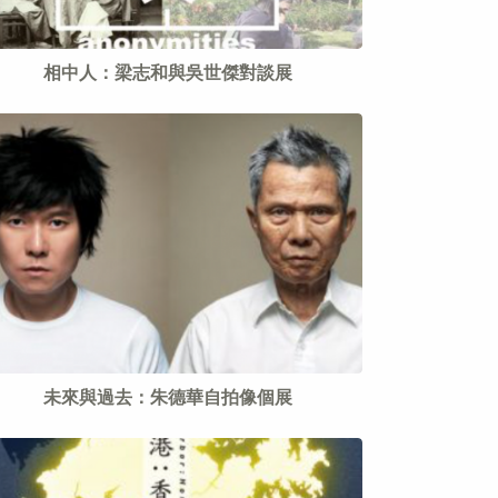
相中人：梁志和與吳世傑對談展
未來與過去：朱德華自拍像個展