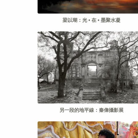
梁以瑚：光 • 在 • 墨聚水凝
另一段的地平線：秦偉攝影展