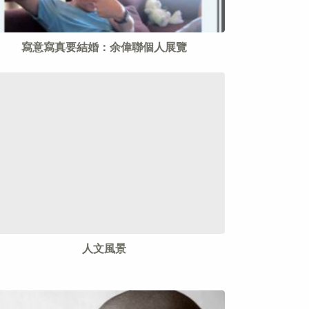
寫意寫真要結婚：余偉聯個人展覽
人文風景