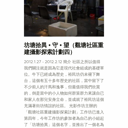
坊塘拾異 • 守 • 望（觀塘社區重
建攝影探索計劃四）
2012.1.27 - 2012.2.12 簡介 社區之所以值得
我們關注就是因為它是現代社會組成的基礎單
位。牛下已經成為歴史，裕民坊仍未褪下舞
台，這個有五十多年歴史的社區，當中留下了
不少前人的汗馬和逸事，但最值得我們欣賞
的，倒是當中的小人物如何群策群力來讓自已
和家人在那兒安身立命，並成就了裕民坊這個
充滿著街坊情誼的社區。 光影作坊主辦的
「觀塘社區重建攝影探索計劃」工作坊已進入
第四年，今年工作坊的參加者為自己的小組起
了「坊塘拾異」這個名字，並推出了一個名為