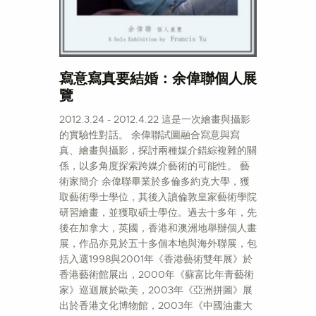
寫意寫真要結婚：余偉聯個人展
覽
2012.3.24 - 2012.4.22 這是一次繪畫與攝影
的實驗性對話。 余偉聯試圖融合寫意與寫
真、繪畫與攝影，探討兩種媒介錯綜複雜的關
係，以多角度探索跨媒介藝術的可能性。 藝
術家簡介 余偉聯畢業於多倫多約克大學，獲
取藝術學士學位，其後入讀倫敦皇家藝術學院
研習繪畫，並獲取碩士學位。過去十多年，先
後在加拿大，英國，香港和澳洲地舉辦個人畫
展，作品亦見於五十多個本地與海外聯展，包
括入選1998與2001年《香港藝術雙年展》於
香港藝術館展出，2000年《蘇富比年青藝術
家》巡迴展於歐美，2003年《亞洲拼圖》展
出於香港文化博物館，2003年《中國油畫大