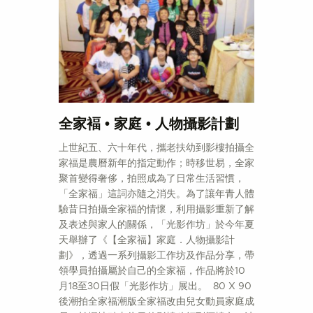
全家褔 • 家庭 • 人物攝影計劃
上世紀五、六十年代，攜老扶幼到影樓拍攝全
家福是農曆新年的指定動作；時移世易，全家
聚首變得奢侈，拍照成為了日常生活習慣，
「全家福」這詞亦隨之消失。為了讓年青人體
驗昔日拍攝全家福的情懷，利用攝影重新了解
及表述與家人的關係，「光影作坊」於今年夏
天舉辦了《【全家福】家庭．人物攝影計
劃》，透過一系列攝影工作坊及作品分享，帶
領學員拍攝屬於自己的全家福，作品將於10
月18至30日假「光影作坊」展出。 80 X 90
後潮拍全家福潮版全家福改由兒女動員家庭成