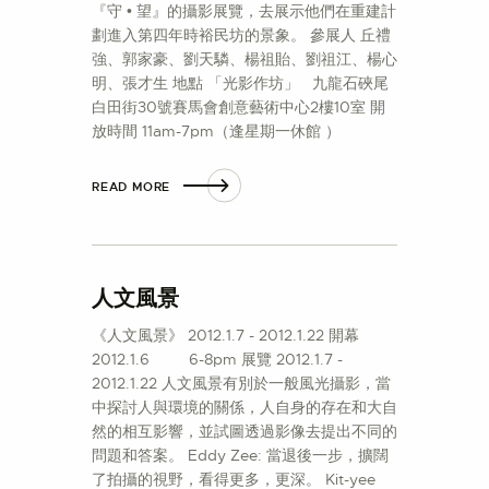
『守 • 望』的攝影展覽，去展示他們在重建計
劃進入第四年時裕民坊的景象。 參展人 丘禮
強、郭家豪、劉天驎、楊祖貽、劉祖江、楊心
明、張才生 地點 「光影作坊」 九龍石硤尾
白田街30號賽馬會創意藝術中心2樓10室 開
放時間 11am-7pm（逢星期一休館 ）
READ MORE
人文風景
《人文風景》 2012.1.7 - 2012.1.22 開幕
2012.1.6 6-8pm 展覽 2012.1.7 -
2012.1.22 人文風景有別於一般風光攝影，當
中探討人與環境的關係，人自身的存在和大自
然的相互影響，並試圖透過影像去提出不同的
問題和答案。 Eddy Zee: 當退後一步，擴闊
了拍攝的視野，看得更多，更深。 Kit-yee