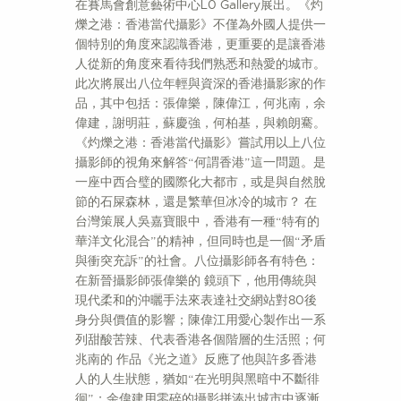
在賽馬會創意藝術中心L0 Gallery展出。《灼
爍之港：香港當代攝影》不僅為外國人提供一
個特別的角度來認識香港，更重要的是讓香港
人從新的角度來看待我們熟悉和熱愛的城市。
此次將展出八位年輕與資深的香港攝影家的作
品，其中包括：張偉樂，陳偉江，何兆南，余
偉建，謝明莊，蘇慶強，何柏基，與賴朗騫。
《灼爍之港：香港當代攝影》嘗試用以上八位
攝影師的視角來解答“何謂香港”這一問題。是
一座中西合璧的國際化大都市，或是與自然脫
節的石屎森林，還是繁華但冰冷的城市？ 在
台灣策展人吳嘉寶眼中，香港有一種“特有的
華洋文化混合”的精神，但同時也是一個“矛盾
與衝突充訴”的社會。八位攝影師各有特色：
在新晉攝影師張偉樂的 鏡頭下，他用傳統與
現代柔和的沖曬手法來表達社交網站對80後
身分與價值的影響；陳偉江用愛心製作出一系
列甜酸苦辣、代表香港各個階層的生活照；何
兆南的 作品《光之道》反應了他與許多香港
人的人生狀態，猶如“在光明與黑暗中不斷徘
徊”；余偉建用零碎的攝影拼湊出城市中逐漸