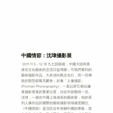
中國情節：沈瑋攝影展
2011.11.5 - 12.18 九七回歸後，中國大陸和香
港在文化藝術的交流日益增廣；可我們看到的
藝術攝影作品，大多傾向觀念先行，而一些傳
統的類型卻鳳毛麟角；好像「人像攝影」
(Portrait Photography)，一直以來它都佔據
著攝影發展的重要位置，但近年卻難得一見。
沈瑋，一個在中國上海成長的藝術家，他的系
列人像作品於國際的藝術攝影領域備受關注。
《中國情節》是沈氏近年有關中國的專集，當