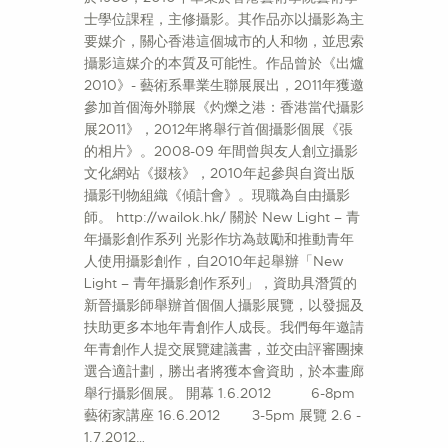
士學位課程，主修攝影。其作品亦以攝影為主
要媒介，關心香港這個城市的人和物，並思索
攝影這媒介的本質及可能性。作品曾於《出爐
2010》- 藝術系畢業生聯展展出，2011年獲邀
參加首個海外聯展《灼爍之港：香港當代攝影
展2011》，2012年將舉行首個攝影個展《張
的相片》。2008-09 年間曾與友人創立攝影
文化網站《掇核》，2010年起參與自資出版
攝影刊物組織《傾計會》。現職為自由攝影
師。 http://wailok.hk/ 關於 New Light – 青
年攝影創作系列 光影作坊為鼓勵和推動青年
人使用攝影創作，自2010年起舉辦「New
Light – 青年攝影創作系列」，資助具潛質的
新晉攝影師舉辦首個個人攝影展覽，以發掘及
扶助更多本地年青創作人成長。我們每年邀請
年青創作人提交展覽建議書，並交由評審團揀
選合適計劃，勝出者將獲本會資助，於本畫廊
舉行攝影個展。 開幕 1.6.2012 6-8pm
藝術家講座 16.6.2012 3-5pm 展覽 2.6 -
1.7.2012…