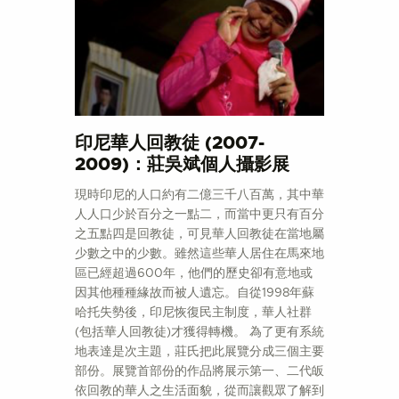
印尼華人回教徒 (2007-
2009)：莊吳斌個人攝影展
現時印尼的人口約有二億三千八百萬，其中華
人人口少於百分之一點二，而當中更只有百分
之五點四是回教徒，可見華人回教徒在當地屬
少數之中的少數。雖然這些華人居住在馬來地
區已經超過600年，他們的歷史卻有意地或
因其他種種緣故而被人遺忘。自從1998年蘇
哈托失勢後，印尼恢復民主制度，華人社群
(包括華人回教徒)才獲得轉機。 為了更有系統
地表達是次主題，莊氏把此展覽分成三個主要
部份。展覽首部份的作品將展示第一、二代皈
依回教的華人之生活面貌，從而讓觀眾了解到