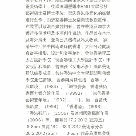
得美術學士，後獲澳洲墨爾本RMIT大學頒發
藝術碩士及博士學位。鄧氏喜以多元化的媒體
進行創作，由鄧凝姿博士及樂美德教授畫作、
布裝置以致混合媒體均有。曾在香港及加拿大
獲得多個獎項及多項創作資助。作品曾在本地
及海外展出，並為公共機構及私人收藏。 劉
清平生活於中國南邊緣的香港，大部分時間認
真從事攝影、設計和文字創作。曾於香港理工
太古設計學院（現香港理工大學設計學院）學
習設計和攝影，曾擔任《女那禾多》攝影藝術
雜誌編委成員，曾任香港中文大學新聞與傳媒
學院兼任講師。 曾參與展覽包括「香港：人
與環境」（1984）、「城市變奏：香港藝術
家西方媒介近作展」（19992）、「當代香港
藝術雙年展」（1992）、「中、港、台當代
攝影展」（1994）、「香港論」（1998）、
「香港觀記」（2005）及連州國際攝影年展
（2006）等。 開幕日 17.2.2012 (星期五)
6-8pm 展覽 18.2 - 18.3.2012 藝術家分享
26.2.2012 (Sun) 3-5pm 作品為廣東美術