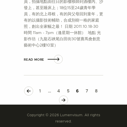
員，拍攝地點由往日的影樓移師到酒樓內、沙
發上，甚至睡床上；18位15至24歲青年學
員，有的北上尋根，有的與父母回到童年，更
有的以攝影技術輔助，合成別樹一格的家庭
照，創出全家幅之最！ 日期 2011.10.18-30
時間 11am - 7pm（逢星期一休館） 地點 光
影作坊（九龍石硤尾白田街30號賽馬會創意
藝術中心2樓10室）
READ MORE
<
1
…
4
5
6
7
8
>
Copyright © 2026 Lumenvisum. All rights
reserved.