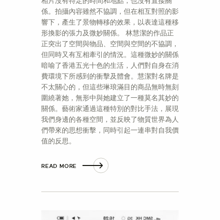
相片沒有特定的時間和地點，也沒有直接關
係。拍攝內容雖然不協調，但在相互對照的影
響下，產生了景物轉移的效果，以表達這種移
形換影的張力及微妙關係。 林慧潔的作品正
正突出了空間與物品、空間與空間的不協調，
但同時又有互相牽引的情況。這種微妙的關係
暗喻了香港五光十色的生活，人們對自身在消
費環境下所感到的衝擊及體會。慧潔對名牌是
不太關心的，但這些琳琅滿目的商品無時無刻
圍繞著她，無形中與她建立了一種莫名其妙的
關係。藝術家通過這種特別的對比手法，展現
我們身邊的各種空間，並反映了物質世界為人
們帶來的思想衝擊，同時引起一連串對自我價
值的反思。
READ MORE