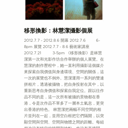
移形換影：林慧潔攝影個展
2012.7.7 - 2012.8.6 開幕 2012.7.6 6-
8pm 展覽 2012.7.7 - 8.6 藝術家講座
2012.7.21 3-5pm 《移形換影》是林慧
潔第一次和光影作坊合作舉辦的個人展覽。在
慧潔的創作歷程中，她一直利用攝影這個媒介
來探索自我價值與身邊環境、空間的關係，這
一次的展覽也不例外。慧潔運用一系列的雙連
拼相片，透過被攝物，把自身投射在其中，以
重新思考自身價值和探索自我定位。跟以往作
品不同的是，這一次所有被攝的景物都在香
港，令是次作品不單多了一層本土氣息，更突
出香港的特色。 林慧潔把兩幅不同空間的相
片並列在一起，並用空白框把它們隔開，以突
顯空間與空間、空間與物體之間的距離。每組