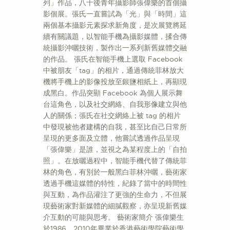
列」作品，八十後青年攝影師張偉樂的首個攝
影個展。張氏一直嘗試為「光」與「時間」這
兩個基本攝影元素探求新角度，是次展覽將延
續有關議題，以智能手機為攝影媒體，揉合傳
統攝影沖曬技術，製作出一系列新舊媒體交融
的作品。 張氏在智能手機上選取 Facebook
中被朋友「tag」的相片，通過傳統菲林放大
機將手機上的影像投放至銀鹽相紙上，再顯現
成黑白。作品突顯 Facebook 為個人展示舞
台這角色，以及社交網絡、自我形像建立與他
人的關係；張氏在社交網絡上被 tag 的相片
中發現被他者建構的自我，甚至比自己日常所
呈現的更多面及立體，他嘗試透過作品呈現
「張偉樂」是誰，並視之為某程度上的「自拍
照」。在放曬過程中，智能手機代替了傳統菲
林的角色，有別於一般黑白菲林沖曬，藝術家
透過手機這媒體的特性，紀錄了當中的時間性
與互動，為作品灌注了更強的生命力，不但展
現藝術家對新媒體的細膩觀察，亦呈現新舊媒
介互動的可能與思考。 藝術家簡介 張偉樂生
於1986，2010年畢業於香港藝術學院藝術學