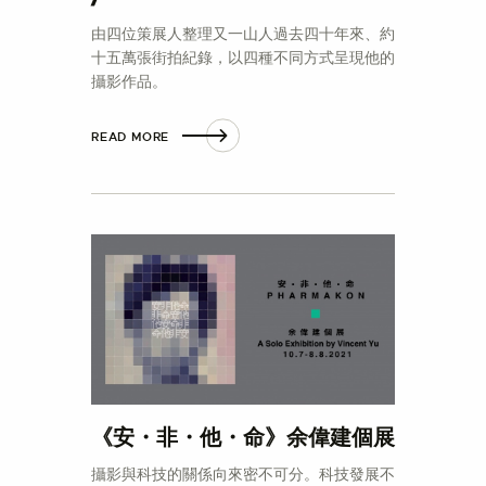
由四位策展人整理又一山人過去四十年來、約
十五萬張街拍紀錄，以四種不同方式呈現他的
攝影作品。
READ MORE
《安・非・他・命》余偉建個展
攝影與科技的關係向來密不可分。科技發展不