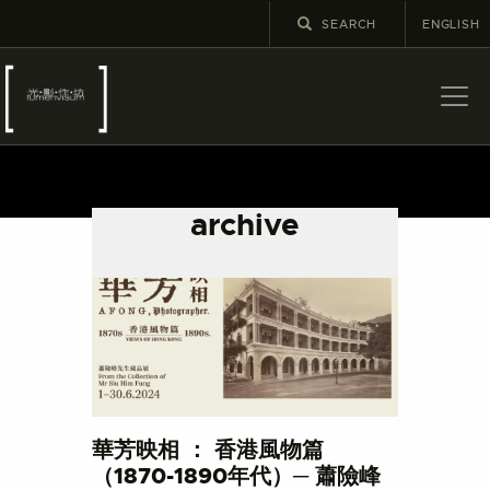
ENGLISH
關於
最新消息
archive
展覽
教育及外展
學校課程
出版
更多攝影資訊
華芳映相 ： 香港風物篇
（1870-1890年代）─ 蕭險峰