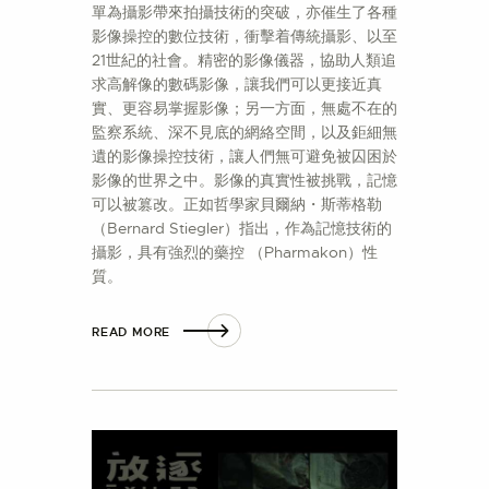
單為攝影帶來拍攝技術的突破，亦催生了各種
影像操控的數位技術，衝擊着傳統攝影、以至
21世紀的社會。精密的影像儀器，協助人類追
求高解像的數碼影像，讓我們可以更接近真
實、更容易掌握影像；另一方面，無處不在的
監察系統、深不見底的網絡空間，以及鉅細無
遺的影像操控技術，讓人們無可避免被囚困於
影像的世界之中。影像的真實性被挑戰，記憶
可以被篡改。正如哲學家貝爾納・斯蒂格勒
（Bernard Stiegler）指出，作為記憶技術的
攝影，具有強烈的藥控 （Pharmakon）性
質。
READ MORE