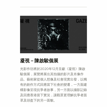
凝視－陳啟駿個展
光影作坊將於2020年12月呈獻《凝視》陳啟
駿個展，展覽將展出其拍攝的影片及肖像作
品。藝術家從個人想像及社會現實出發，以獨
有的創作方式回應當下社會的變遷，一方面建
構影像呈現抗爭者故事，另一方面以攝影記錄
及回應香港當下實況，讓觀眾更理解抗爭者面
罩及頭盔下的另一面貌。