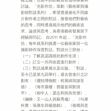
轅北轍，但當中的距離實在值得探索和
討論。「光影作坊」策劃《藝術家與攝
影師對談系列》，希望透過催化不同媒
介創作者之間的對話，激發他們對藝術
的思考，同時透過揭示他們的藝術追
求、論述與思考，為香港藝術發展留下
經驗與印記。 自2011 年起，「光影作
坊」每年就系列挑選一位藝術家與一位
攝影師作深度對話。對談分三部份：
（一）了解及認識彼此創作生涯；
（二）訂立一共同命題進行創作；
（三）對話成果展出及出版。「對談」
至今已是第九回舉行，過去曾進行之計
劃有：《擺拍博物館：程展緯與謝至
德》、《海市蜃樓：鄧凝姿與劉清
平》、《相中人：梁志和與吳世傑》、
《倆睇：又一山人與蘇秀儀》、《勾犀
科實：張康生與楊德銘》、《複構與意