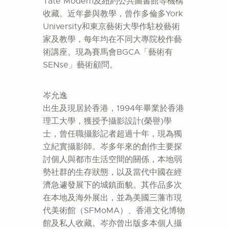
Tate Modern及紐約公共圖書館等機構
收藏。近年參與教學，曾作多倫多York
University和東京藝術大學作駐校藝術
家及教學，每年均在不同大專院校作藝
術講座。現為賽馬會BGCA「藝術有
SENse」藝術顧問。
岑允逸
出生及現居於香港，1994年畢業於香港
理工大學，獲授予攝影設計(榮譽)學
士，曾任職攝影記者超過十年，現為獨
立紀實攝影師。岑多年來的創作主要探
討個人與都市生活空間的關係，本地弱
勢社群的生存狀態，以及當代中國在經
濟急遽發展下的城鎮面貌。其作品多次
在本地及海外展出，並為美國三藩市現
代美術館（SFMoMA）、香港文化博物
館及私人收藏。岑亦曾出版多本個人攝