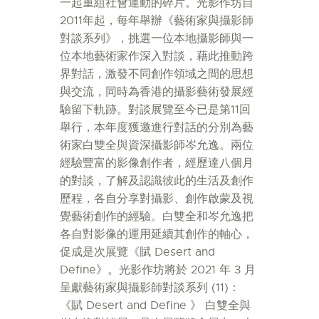
一起重組社會運動的碎片。光影作坊自
2011年起，每年舉辦《藝術家與攝影師
對談系列》，挑選一位本地攝影師與一
位本地藝術家作深入對談，藉此推動跨
界對話，激發不同創作領域之間的思想
與交流，同時為香港的攝影藝術發展經
驗留下軌跡。對談展覽至今已是第11回
舉行，本年度獲邀進行對話的分別為藝
術家白雙全與資深攝影師岑允逸。兩位
經驗豐富的影像創作者，經歷達八個月
的對談，了解及認識彼此的生活及創作
歷程，各自分享對攝影、創作啟蒙及視
覺藝術創作的經驗。白雙全和岑允逸把
各自對影像的運用延續其創作的軸心，
促成是次展覽《賦 Desert and
Define》。光影作坊將於 2021 年 3 月
呈獻藝術家與攝影師對談系列 (11)：
《賦 Desert and Define 》 白雙全與