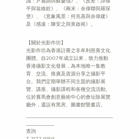
識：尹麗娟與蘇慶強》、《反差：譚偉
平與翁維銓》、《兩末：余偉聯與羅琛
堡》、《意象風景：何兆基與余偉建》
及《感速：陳安之與黃啟裕》。
【關於光影作坊】
光影作坊為香港註冊之非牟利慈善文化
團體。自2007年成立以來，致力推動
香港攝影文化發展，為本地唯一集教
育、交流、推廣及資源分享之攝影平
台。我們定期舉辦不同主題的攝影展
覽、講座、攝影課程和各種交流活動。
位於賽馬會創意藝術中心的會址除展覽
廳外，還設有黑房、圖書館暨書店。
_______________________________
__________
查詢