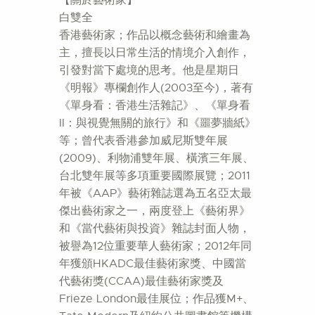
【關於藝術家】
白雙全
香港藝術家；作品以概念藝術和繪畫為
主，擅長以日常生活的情境介入創作，
引發對當下處境的思考。他是星期日
《明報》專欄創作人(2003至今)，著有
《單身看：香港生活雜記》、《單身看
II：與視覺無關的旅行》和《噩夢牆紙》
等；曾代表香港參加威尼斯雙年展
(2009)、利物浦雙年展、橫濱三年展、
台北雙年展等多項重要國際展覽；2011
年被《AAP》藝術雜誌選為五名亞太最
傑出藝術家之一，兩度登上《藝術界》
和《當代藝術與投資》雜誌封面人物，
被譽為12位重要華人藝術家；2012年同
年獲頒HKADC最佳藝術家獎、中國當
代藝術獎(CCAA)最佳藝術家獎及
Frieze London最佳展位；作品獲M+、