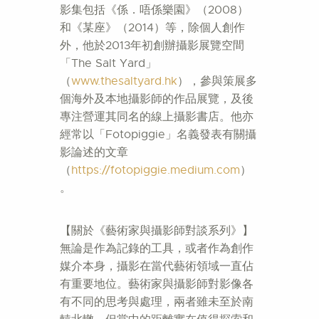
影集包括《係．唔係樂園》（2008）
和《某座》（2014）等，除個人創作
外，他於2013年初創辦攝影展覽空間
「The Salt Yard」
（
www.thesaltyard.hk
），參與策展多
個海外及本地攝影師的作品展覽，及後
專注營運其同名的線上攝影書店。他亦
經常以「Fotopiggie」名義發表有關攝
影論述的文章
（
https://fotopiggie.medium.com
）
。
【關於《藝術家與攝影師對談系列》】
無論是作為記錄的工具，或者作為創作
媒介本身，攝影在當代藝術領域一直佔
有重要地位。藝術家與攝影師對影像各
有不同的思考與處理，兩者雖未至於南