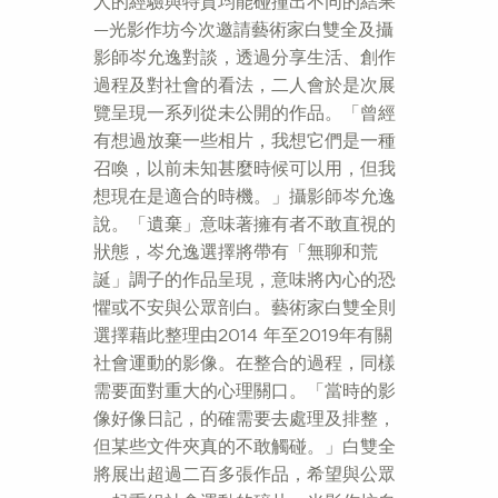
人的經驗與特質均能碰撞出不同的結果
—光影作坊今次邀請藝術家白雙全及攝
影師岑允逸對談，透過分享生活、創作
過程及對社會的看法，二人會於是次展
覽呈現一系列從未公開的作品。「曾經
有想過放棄一些相片，我想它們是一種
召喚，以前未知甚麼時候可以用，但我
想現在是適合的時機。」攝影師岑允逸
說。「遺棄」意味著擁有者不敢直視的
狀態，岑允逸選擇將帶有「無聊和荒
誕」調子的作品呈現，意味將內心的恐
懼或不安與公眾剖白。藝術家白雙全則
選擇藉此整理由2014 年至2019年有關
社會運動的影像。在整合的過程，同樣
需要面對重大的心理關口。「當時的影
像好像日記，的確需要去處理及排整，
但某些文件夾真的不敢觸碰。」白雙全
將展出超過二百多張作品，希望與公眾