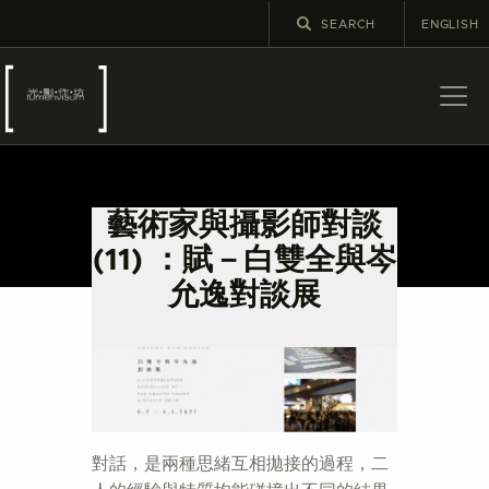
ENGLISH
關於
最新消息
藝術家與攝影師對談
展覽
(11) ：賦－白雙全與岑
教育及外展
允逸對談展
學校課程
出版
更多攝影資訊
對話，是兩種思緒互相拋接的過程，二