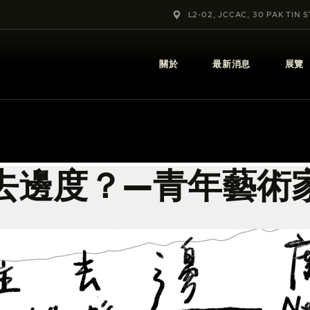
關於
L2-02, JCCAC, 30 PAK TIN 
最新消息
關於
最新消息
展覽
展覽
教育及外展
學校課程
去邊度？—青年藝術
出版
更多攝影資訊