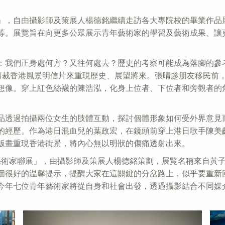
」，自由攝影師及策展人楊德銘繼續走訪各大專院校的畢業作品
等。展覽旨在向更多公眾展示青年藝術家的學習及藝術成果、讓
。
：我們正身處何方？又往何處去？歷史的考察可能成為落腳的參
發她透過剪裁香港風景明信片來重現歷史、展望將來。張晴趁朋友移
想像。穿上紅色絲襪的陳浩泓，化身上位者、下位者和旁觀者的
品透過拍攝兩位女生的肢體互動，探討個體形象如何受外界意見
的經歷。作為港日混血兒的葉政宏，在鏡頭前穿上港日歌手陳美
版畫重現香港街景，將內心無以明狀的傷痛透射出來。
藝術家聯展」，由攝影師及策展人楊德銘策劃，展覧名稱來自黃
個很好的温馨提示，提醒大家在這關鍵的分岔路上，似乎要重新
今年七位青年藝術家將從自身和社會出發，透過攝影結合不同媒