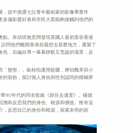
展，從中挑選七位青年藝術家的影像畢業作
更多攝影愛好者和市民大眾能夠接觸到他們的
考點。朱頌琪無意間發現英國人最初形容香港
民前，訪問他們離開香港前最想去甚麼地方，重製了
角色，自編自導一幕幕靜默又荒誕的場景，反
而「變形」。歐桂怡運用藍曬，將怕醜草與小
齡的裝扮，探討個人身份與性別認同的模糊界
子華90年代的同名歌曲《跟住去邊度》。楊德
回溯和反思我們的身份、根源和價值。惟有這
介，反思自己的身份和根源，探索未明的前