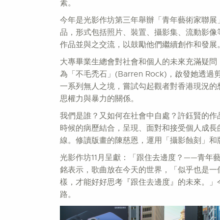
素。
今年是光影作坊第三年舉辦「青年藝術家聯展
品，形式包括照片、裝置、攝影集、流動影像
作品並與之交流，以鼓勵他們繼續創作和發展
大專畢業生總會對社會和個人的未來充滿疑問
為「不毛禿石」(Barren Rock)，啟
一系列無人之境，嘗試勾起觀者對香港現況的
思權力與暴力的關係。
我們是誰？又如何在社會中自處？許鈺賢的作
時候的病歷結合，呈現、面對和接受個人成長
線。修讀版畫的陳慈恩，運用「攝影蝕刻」和
光影作坊11月呈獻：「跟住去邊度？——青年
銘表示，歌曲放在今天的世界，「似乎也是一
樣，才能好好思考『跟住去邊度』的未來。」
路。