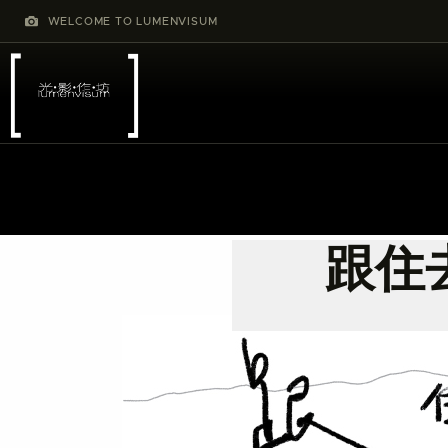
WELCOME TO LUMENVISUM
跟住