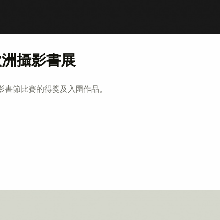
歐洲攝影書展
影書節比賽的得獎及入圍作品。