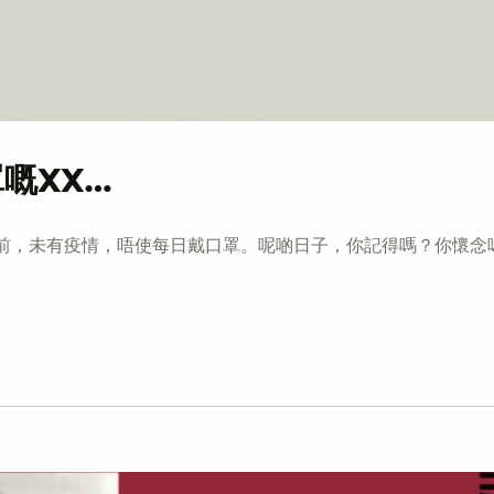
嘅XX…
前，未有疫情，唔使每日戴口罩。呢啲日子，你記得嗎？你懷念