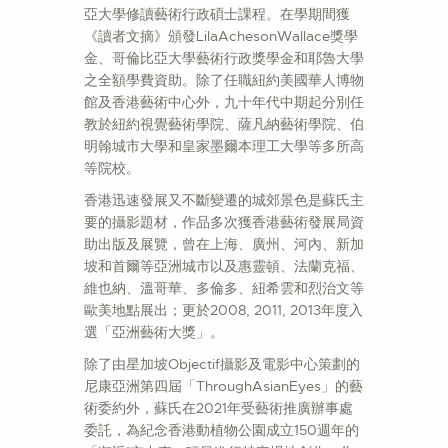
亞大學修讀藝術行政碩士課程。在學期間獲
《讀者文摘》頒發LilaAchesonWallace獎學
金、哥倫比亞大學藝術行政獎學金和耶魯大學
之全額學費資助。除了任職紐約美國華人博物
館及香港藝術中心外，九十年代中期起分別任
教於紐約視覺藝術學院、薩凡納藝術學院、伯
明翰城市大學和皇家墨爾本理工大學等多所高
等院校。
香港迅速發展又不斷變遷的城郊景色是蘇氏主
要的攝影題材，作品多次獲香港藝術發展局資
助出版及展覽，曾在上海、廣州、河內、新加
坡和首爾等亞洲城市以及惠靈頓、法蘭克福、
維也納、溫哥華、多倫多、紐希雲和烈治文等
歐美地點展出；更於2008, 2011, 2013年度入
選「亞洲藝術大獎」。
除了由星加坡Objectif攝影及電影中心策劃的
尼康亞洲第四屆「ThroughAsianEyes」的藝
術委約外，蘇氏在2021年受藝術推廣辦事處
委託，為紀念香港動植物公園成立150週年的