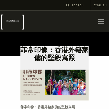
ENGLISH
關於
最新消息
菲常印像：香港外籍家
展覽
傭的堅毅寫照
教育及外展
學校課程
出版
更多攝影資訊
菲常印像：香港外籍家傭的堅毅寫照