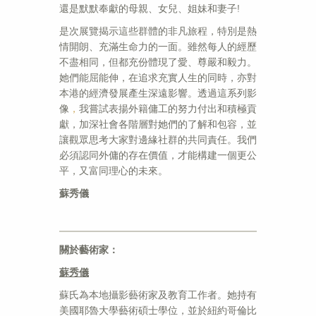
還是默默奉獻的母親、女兒、姐妹和妻子!
是次展覽揭示這些群體的非凡旅程，特別是熱
情開朗、充滿生命力的一面。雖然每人的經歷
不盡相同，但都充份體現了愛、尊嚴和毅力。
她們能屈能伸，在追求充實人生的同時，亦對
本港的經濟發展產生深遠影響。透過這系列影
像
，
我嘗試表揚外籍傭工的努力付出和積極貢
獻，加深社會各階層對她們的了解和包容，並
讓觀眾思考大家對邊緣社群的共同責任。我們
必須認同外傭的存在價值，才能構建一個更公
平，又富同理心的未來。
蘇秀儀
關於
藝術家：
蘇秀儀
蘇氏為本地攝影藝術家及教育工作者。她持有
美國耶魯大學藝術碩士學位，並於紐約哥倫比