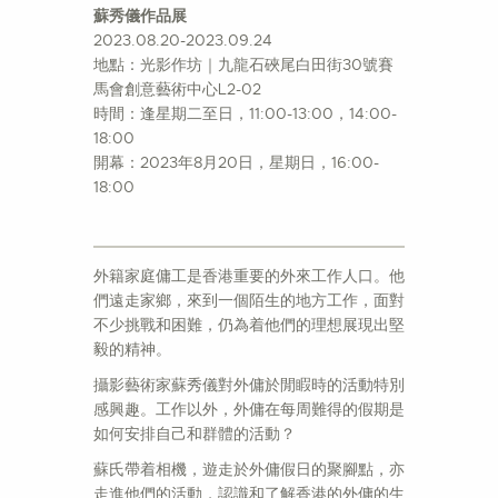
蘇秀儀作品展
2023.08.20-2023.09.24
地點：光影作坊｜九龍石硤尾白田街30號賽
馬會創意藝術中心L2-02
時間：逢星期二至日，11:00-13:00，14:00-
18:00
開幕：2023年8月20日，星期日，16:00-
18:00
外籍家庭傭工是香港重要的外來工作人口。他
們遠走家鄉，來到一個陌生的地方工作，面對
不少挑戰和困難，仍為着他們的理想展現出堅
毅的精神。
攝影藝術家蘇秀儀對外傭於閒睱時的活動特別
感興趣。工作以外，外傭在每周難得的假期是
如何安排自己和群體的活動？
蘇氏帶着相機，遊走於外傭假日的聚腳點，亦
走進他們的活動，認識和了解香港的外傭的生