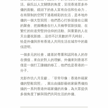
活。蘇氏以人文關懷的角度，呈現香港眾多外
傭的面貌。鏡頭下的各人富有自信和生命力，
在有限制的空間下過着精彩的生活，是本地外
傭的一個大型寫照：他們悉心打扮迎接在公園
的聚會、把握機會在行人天橋學習新技能、在
繁忙的街道旁堅持信仰的活動、與重要的人在
天台慶祝新婚……這些不計其數的平凡時刻，
恰是外傭與所有香港人共同生活在城市中的最
佳證明。
一個多元的社會，建基於尊重和認同各人的存
在價值，來自於對人的理解。外傭來到香港不
僅是一個打工賺錢的移工，他們也是香港的一
分子。
光影作坊八月呈獻，「菲常印像：香港外籍家
傭的堅毅寫照」，展出由攝影藝術家蘇秀儀拍
攝的一系列香港外籍家傭的肖像，為大眾提供
多個角度了解與我們共同生活的外傭。