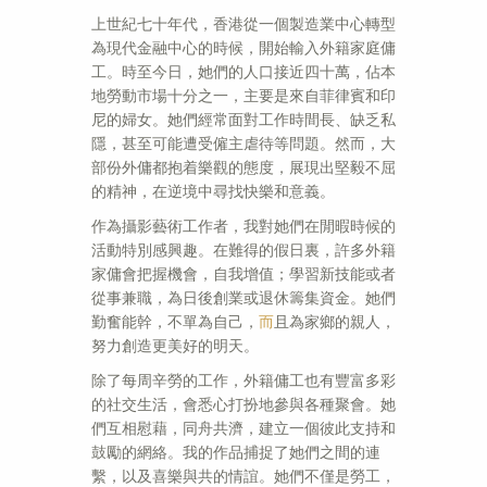
上世紀七十年代，香港從一個製造業中心轉型
為現代金融中心的時候，開始輸入外籍家庭傭
工。時至今日，她們的人口接近四十萬，佔本
地勞動市場十分之一，主要是來自菲律賓和印
尼的婦女。她們經常面對工作時間長、缺乏私
隱，甚至可能遭受僱主虐待等問題。然而，大
部份外傭都抱着樂觀的態度，展現出堅毅不屈
的精神，在逆境中尋找快樂和意義。
作為攝影藝術工作者，我對她們在閒暇時候的
活動特別感興趣。在難得的假日裏，許多外籍
家傭會把握機會，自我增值；學習新技能或者
從事兼職，為日後創業或退休籌集資金。她們
勤奮能幹，不單為自己，
而
且為家鄉的親人，
努力創造更美好的明天。
除了每周辛勞的工作，外籍傭工也有豐富多彩
的社交生活，會悉心打扮地參與各種聚會。她
們互相慰藉，同舟共濟，建立一個彼此支持和
鼓勵的網絡。我的作品捕捉了她們之間的連
繫，以及喜樂與共的情誼。她們不僅是勞工，