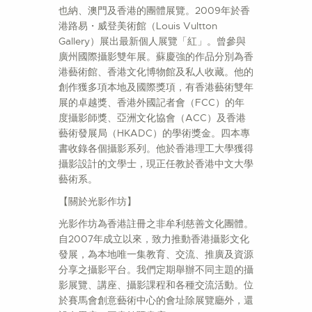
也納、澳門及香港的團體展覽。2009年於香
港路易・威登美術館（Louis Vultton
Gallery）展出最新個人展覽「紅」。曾參與
廣州國際攝影雙年展。蘇慶強的作品分別為香
港藝術館、香港文化博物館及私人收藏。他的
創作獲多項本地及國際獎項，有香港藝術雙年
展的卓越獎、香港外國記者會（FCC）的年
度攝影師獎、亞洲文化協會（ACC）及香港
藝術發展局（HKADC）的學術獎金。四本專
書收錄各個攝影系列。他於香港理工大學獲得
攝影設計的文學士，現正任教於香港中文大學
藝術系。
【關於光影作坊】
光影作坊為香港註冊之非牟利慈善文化團體。
自2007年成立以來，致力推動香港攝影文化
發展，為本地唯一集教育、交流、推廣及資源
分享之攝影平台。我們定期舉辦不同主題的攝
影展覽、講座、攝影課程和各種交流活動。位
於賽馬會創意藝術中心的會址除展覽廳外，還