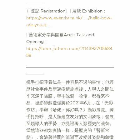
_______
〖登記 Registration〗| 展覽 Exhibition：
https://www.eventbrite.hk/……/hello-how-
are-you-a……
| 藝術家分享與開幕Artist Talk and
Opening：
https://form.jotform.com/2114393705584
59
___________________________________
_______
揮手打招呼看似是一件容易不過的事情；但經
歷社會事件及新冠疫情施虐後，人與人之間似
乎充滿了隔膜，舉手說聲「哈佬」都得來不
易。攝影師蘇慶強將於2021年6月，在「光影
作坊」舉辦《哈佬：你好嗎？》攝影展覽。揮
手打招呼，是人類建立友好的文明象徵；發展
至領導人的手勢，亦見證著人類歷史的演替。
當然這些都如疫情一樣，是歷史的「暫新常
態」，會隨著時間的流逝而改變其姿態和象徵