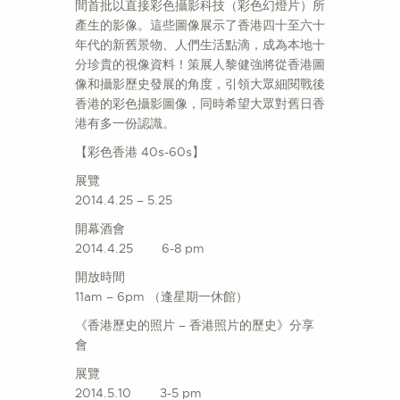
間首批以直接彩色攝影科技（彩色幻燈片）所
產生的影像。這些圖像展示了香港四十至六十
年代的新舊景物、人們生活點滴，成為本地十
分珍貴的視像資料！策展人黎健強將從香港圖
像和攝影歷史發展的角度，引領大眾細閱戰後
香港的彩色攝影圖像，同時希望大眾對舊日香
港有多一份認識。
【彩色香港 40s-60s】
展覽
2014.4.25 – 5.25
開幕酒會
2014.4.25 6-8 pm
開放時間
11am – 6pm （逢星期一休館）
《香港歷史的照片 – 香港照片的歷史》分享
會
展覽
2014.5.10 3-5 pm