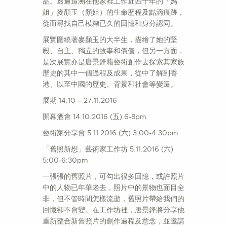
品。透過追溯在他家裡工作近四十年的「媽
姐」麥顏玉（顏姐）的生命歷程及點滴痕跡，
從而尋找自己模糊已久的回憶和身分認同。
展覽圍繞著麥顏玉的大半生，描繪了她的堅
毅、自主、獨立的故事和價值，但另一方面，
是次展覽亦是唐景鋒藉藝術創作去探索其家族
歷史的其中一個過程及成果，從中了解到香
港、以至中國的歷史、背景和社會等變遷。
展期 14.10 – 27.11.2016
開幕酒會 14.10.2016 (五) 6-8pm
藝術家分享會 5.11.2016 (六) 3:00-4:30pm
「舊照新想」藝術家工作坊 5.11.2016 (六)
5:00-6:30pm
一張張的舊照片，可勾出很多回憶，或許照片
中的人物已年華老去，照片中的景物也面目全
非，但不管時間怎樣流逝，舊照片帶給我們的
回憶卻不會變。在工作坊裡，唐景鋒將分享他
重新整合新舊照片的創作過程及意念，並邀請