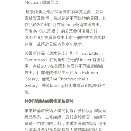
Musuem 繼續展出。
唐景鋒新近作品保留攝影的本質之餘，並探
索裝置及雕塑，嘗試超越不同媒體的界限。其
作品於2014年2月在Identity藝術畫廊展出。
而名為《心.思.過.》的公眾參與項目亦於
2015年8月在廣東省中山市一個中式古典園林
開幕，並將於公園內作永久展示。
其最新作品《唐水黃土》和《Trust Little in
Tomorrow》在阿姆斯特丹的Unseen首度登
場。亦於2017在英國和美國的不同畫廊繼續
展出。目前他的作品由紐約Jen Bekman
Gallery、倫敦The Photographer’s
Gallery、香港Identity藝術畫廊及刺點畫廊代
理。
特別嗚謝紡織藝術家
黎嘉玲
畢業於倫敦藝術大學的切爾西藝術設計學院紡
織品學系，主修編織。對於嘉玲而言，編織不
單是一門實用的工藝，更重要是織布設計使用
的圖案及色彩作為記載個人情感與回憶的意