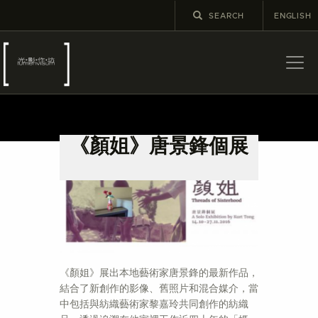
ENGLISH
關於
最新消息
《顏姐》唐景鋒個展
展覽
教育及外展
學校課程
出版
更多攝影資訊
《顏姐》展出本地藝術家唐景鋒的最新作品，
結合了新創作的影像、舊照片和混合媒介，當
中包括與紡織藝術家黎嘉玲共同創作的紡織