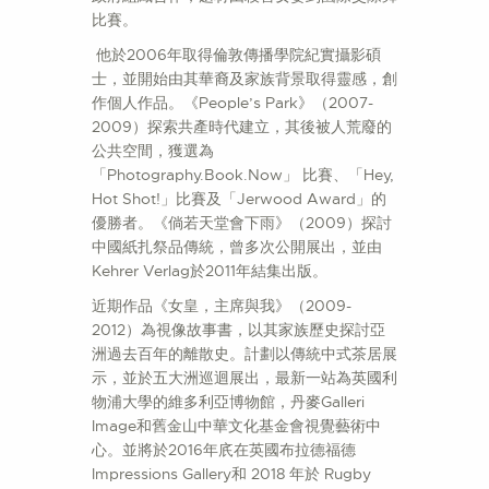
比賽。
他於2006年取得倫敦傳播學院紀實攝影碩
士，並開始由其華裔及家族背景取得靈感，創
作個人作品。《People’s Park》（2007-
2009）探索共產時代建立，其後被人荒廢的
公共空間，獲選為
「Photography.Book.Now」 比賽、「Hey,
Hot Shot!」比賽及「Jerwood Award」的
優勝者。《倘若天堂會下雨》（2009）探討
中國紙扎祭品傳統，曾多次公開展出，並由
Kehrer Verlag於2011年結集出版。
近期作品《女皇，主席與我》（2009-
2012）為視像故事書，以其家族歷史探討亞
洲過去百年的離散史。計劃以傳統中式茶居展
示，並於五大洲巡迴展出，最新一站為英國利
物浦大學的維多利亞博物館，丹麥Galleri
Image和舊金山中華文化基金會視覺藝術中
心。並將於2016年㡳在英國布拉德福德
Impressions Gallery和 2018 年於 Rugby