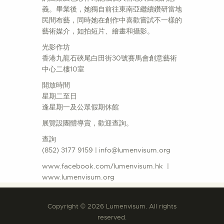
義。畢業後，她獨自前往東南亞繼續鑽研當地
民間布藝，同時她在創作中喜歡嘗試不一樣的
藝術媒介，如拍短片、繪畫和攝影。
光影作坊
香港九龍石硤尾白田街30號賽馬會創意藝術
中心二樓10室
開放時間
星期二至日
逢星期一及公眾假期休館
展覽設團體導賞，歡迎查詢。
查詢
(852) 3177 9159 | info@lumenvisum.org
www.facebook.com/lumenvisum.hk |
www.lumenvisum.org
Copyright © 2026 Lumenvisum. All rights
reserved.