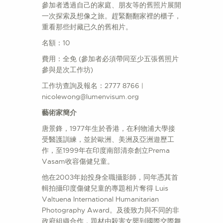
參加者透過自己的家庭、朋友等的舊照片展開
一次探索及想像之旅。趕緊翻翻家裡的櫃子，
重看那些封藏已久的舊相片。
名額：10
費用：全免 (參加者必須帶同至少五張舊照片
參與是次工作坊)
工作坊查詢及報名：2777 8766 |
nicolewong@lumenvisum.org
藝術家簡介
唐景鋒，1977年生於香港，在利物浦大學接
受醫護訓練，並於歐洲、美洲及亞洲遊歷工
作，至1999年在印度南部清奈創立Prema
Vasam收容傷健兒童。
他在2003年始投身全職攝影師，同年憑其首
輯拍攝印度傷健兒童的專題相片奪得 Luis
Valtuena International Humanitarian
Photography Award。及後致力與不同的非
政府組織合作，題材由殺害女嬰到國際交際舞