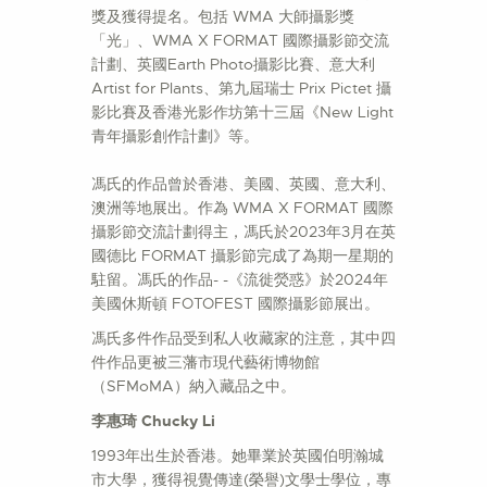
獎及獲得提名。包括 WMA 大師攝影獎
「光」、WMA X FORMAT 國際攝影節交流
計劃、英國Earth Photo攝影比賽、意大利
Artist for Plants、第九屆瑞士 Prix Pictet 攝
影比賽及香港光影作坊第十三屆《New Light
青年攝影創作計劃》等。
馮氏的作品曾於香港、美國、英國、意大利、
澳洲等地展出。作為 WMA X FORMAT 國際
攝影節交流計劃得主，馮氏於2023年3月在英
國德比 FORMAT 攝影節完成了為期一星期的
駐留。馮氏的作品- -《流徙熒惑》於2024年
美國休斯頓 FOTOFEST 國際攝影節展出。
馮氏多件作品受到私人收藏家的注意，其中四
件作品更被三藩市現代藝術博物館
（SFMoMA）納入藏品之中。
李惠琦 Chucky Li
1993年出生於香港。她畢業於英國伯明瀚城
市大學，獲得視覺傳達(榮譽)文學士學位，專