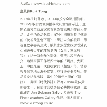
人網站：www.lauchichung.com
唐景鋒Kurt Tong
1977年生於香港，2003年投身全職攝影師，
2006年取得倫敦傳播學院紀實攝影碩士，並
開始由其華裔及家族背景為靈感去創作個人作
品。多年的作品包括：探討中國紙紮祭品傳統
的《倘若天堂會下雨》；重訪自身的根源，用
視像故事書為形式，以其家族歷史探討香港及
亞洲過去百年的離散史的《女皇，主席與
我》；結合新創作的影像、舊照片和混合媒
介，追溯家裡工作近四十年的「媽姐」麥顏
玉，中國最後一代自梳女的《顏姐》等。曾參
與多個本地及海外展覽，並獲得多個獎項。作
品多次結集出版，當中2019年出版的《顏
姐》一書獲《時代雜誌》評為2019年最佳攝
影書之一。目前作品獲多個公共機構收藏，並
由紐約 Jen Bekman Gallery 及倫敦 The
Photographers’Gallery 代理。個人網頁：
www.kurttong.co.uk