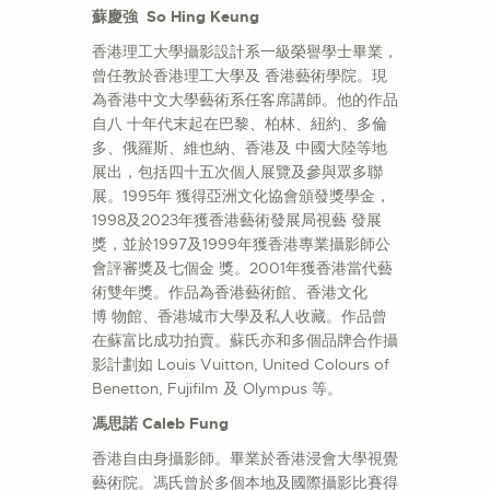
蘇慶強 So Hing Keung
香港理工大學攝影設計系一級榮譽學士畢業，
曾任教於香港理工大學及 香港藝術學院。現
為香港中文大學藝術系任客席講師。他的作品
自八 十年代末起在巴黎、柏林、紐約、多倫
多、俄羅斯、維也納、香港及 中國大陸等地
展出，包括四十五次個人展覽及參與眾多聯
展。1995年 獲得亞洲文化協會頒發獎學金，
1998及2023年獲香港藝術發展局視藝 發展
獎，並於1997及1999年獲香港專業攝影師公
會評審獎及七個金 獎。2001年獲香港當代藝
術雙年獎。作品為香港藝術館、香港文化
博 物館、香港城市大學及私人收藏。作品曾
在蘇富比成功拍賣。蘇氏亦和多個品牌合作攝
影計劃如 Louis Vuitton, United Colours of
Benetton, Fujifilm 及 Olympus 等。
馮思諾 Caleb Fung
香港自由身攝影師。畢業於香港浸會大學視覺
藝術院。馮氏曾於多個本地及國際攝影比賽得