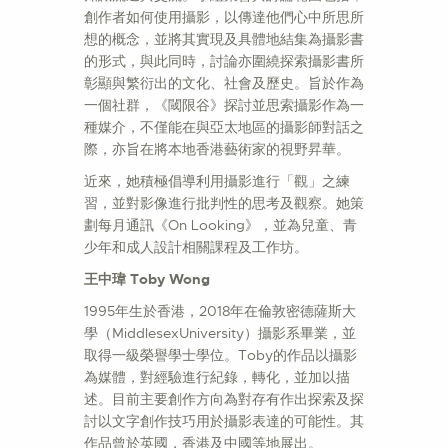
創作者如何使用攝影，以傳達他們心中所思所
想的概念，並將其實現及具體地結集為攝影書
的形式，與此同時，討論亦圍繞探索攝影書所
彰顯與繁衍出的文化、社會及歷史。旨於作為
一個社群，《閾限谷》探討並思索攝影作為一
種媒介，不僅能在與亞太地區的攝影師對話之
際，亦旨在將本地香港藝術家的視野昇華。
近來，她積極倡導利用攝影進行「觀」之練
習，並對影像進行批判性的思考及觀察。她策
劃每月通訊《On Looking》，並為兒童、青
少年和成人設計相關課程及工作坊。
王中瑋 Toby Wong
1995年生於香港，2018年在倫敦密德薩斯大
學（MiddlesexUniversity）攝影系畢業，並
取得一級榮譽學士學位。Toby的作品以攝影
為媒體，對經驗進行紀錄，轉化，並加以描
述。目前主要創作方向為對存有作出探索及探
討以文字創作技巧用於攝影表達的可能性。其
作品曾於英國，香港及中國等地展出。