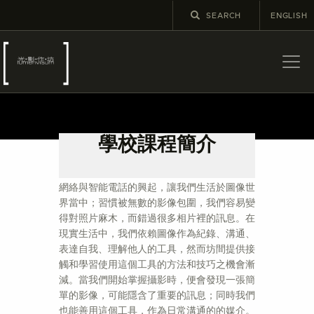
ENGLISH
關於
最新消息
學校課程簡介
展覽
【計劃簡介】
教育及外展
網絡與智能電話的興起，讓我們生活於圖像世
學校課程
界當中；習慣被無數的影像包圍，我們容易變
出版
得對照片麻木，而錯過很多相片裡的訊息。在
現實生活中，我們依賴圖像作為紀錄、溝通、
更多攝影資訊
表達自我、理解他人的工具，然而坊間提供接
觸和學習使用這個工具的方法和技巧之機會漸
減。當我們開始掌握攝影時，便會發現一張簡
單的影像，可能隱含了重要的訊息；同時我們
也能善用這個工具，作為日常溝通的的媒介。