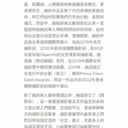
庭、歸屬感、人際關係和家族關係等概念。更
具體而言，她的作品反映了代代承傳的家族信
仰，和它們如何影響我們日常的行動、姿態與
儀式，而從中，她能探索出數個世紀以來一直
盤踞和植根的華人傳統民間信仰與習俗，如何
得以反復出現並受以承傳、運傳開來。她的作
品曾在香港和國際間展出，包括2019年吳哥
攝影節、2020年新加坡國際攝影節，和2021
年新加坡Objectifs的女性電影和攝影展。她
憑藉《蟹伯樂園》系列，在2019年國際女性
攝影獎中獲得獎項殊榮。2021年，她憑藉正
在進行中的企劃《舅父》，獲得Prince Claus
Seed Awards，而這一作品亦在2022年香港
國際攝影節的個展中展出。
除了她的個人藝術實踐以外，她還創立了《閾
限谷》，這一個通過攝影書及其所蘊含的各類
主題以將人們匯聚、交流的平台。透過舉辦每
月的攝影交流聚會，攝影書被用作參與者之間
對話和知識交流的「社交」媒介，充盈各人的
知識流通與交流。小組聚會與討論範圍包括，