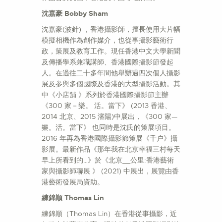
沈嘉豪 Bobby Sham
沈嘉豪(波針) ，香港攝影師，擅長使用大片幅
模擬相機作為創作媒介，也從事攝影藝術行
政，策展及教育工作。現任香港中文大學新聞
及傳播學系兼職講師、香港國際攝影節發起
人。在過往二十多年間他舉辦過四次個人攝影
展及参與多個國際及香港的大型攝影活動。其
中《小店舖 》系列於香港國際攝影節主辦
《300 家－樂。 活。當下》 (2013 香港、
2014 北京、2015 瀋陽)中展出，《300 家—
樂。活。當下》 也同時是沈氏的策展項目。
2016 年再為香港國際攝影節策展《千户》攝
影展。最新作品《那年我在北京幸福三村每天
早上所看到的…》於《北京__公里:香港藝術
家與攝影師聯展 》 (2021) 中展出，展覽由香
港藝術發展局資助。
練錦順 Thomas Lin
練錦順（Thomas Lin）在香港從事攝影，近