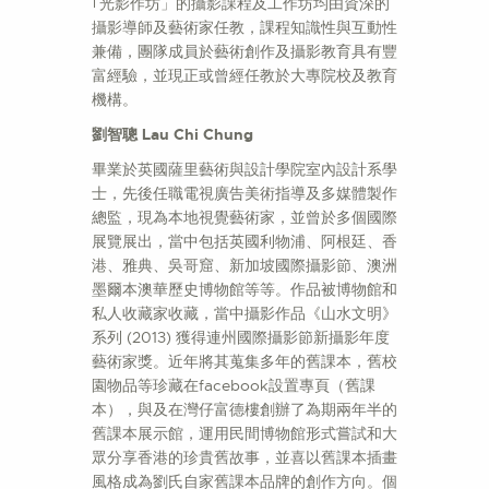
｢光影作坊」的攝影課程及工作坊均由資深的
攝影導師及藝術家任教，課程知識性與互動性
兼備，團隊成員於藝術創作及攝影教育具有豐
富經驗，並現正或曾經任教於大專院校及教育
機構。
劉智聰 Lau Chi Chung
畢業於英國薩里藝術與設計學院室內設計系學
士，先後任職電視廣告美術指導及多媒體製作
總監，現為本地視覺藝術家，並曾於多個國際
展覽展出，當中包括英國利物浦、阿根廷、香
港、雅典、吳哥窟、新加坡國際攝影節、澳洲
墨爾本澳華歷史博物館等等。作品被博物館和
私人收藏家收藏，當中攝影作品《山水文明》
系列 (2013) 獲得連州國際攝影節新攝影年度
藝術家獎。近年將其蒐集多年的舊課本，舊校
園物品等珍藏在facebook設置專頁（舊課
本），與及在灣仔富德樓創辦了為期兩年半的
舊課本展示館，運用民間博物館形式嘗試和大
眾分享香港的珍貴舊故事，並喜以舊課本插畫
風格成為劉氏自家舊課本品牌的創作方向。個