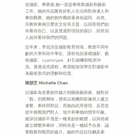
攻攝影。畢業後,她一直從事商業攝影和藝術
工作。她的作品聚焦於私人生活和對身邊人和
事的觀察。她的創作圍繞著身份認同、自然、
宗教和東南亞歷史文化等主題，以回答我們如
何看待自己、以及透過對現狀的探討，回答別
人如何看待我們的問題。
近年來，李也涉足攝影教育領域，教授不同年
齡的大學和高中學生。課程包括基礎攝影、藝
術攝影、cyanotype、針孔相機和暗房沖
洗。透過這些課程，希望能加深學生對攝影作
為藝術形式的理解和欣賞。
陳韻芝 Michelle Chan
以攝影為首要創作媒介的關係藝術家。她對於
「觀」別懷興味，擅長以相機與影像與人建立
連繫、牽絆與對話，而她由此而發現、反思並
從中挑戰我們對人、地方和事物的慣常印象。
她深信攝影不僅是一種美妙的載體，以與他者
建立聯繫和牽絆，同時亦是一種賦予自身、誠
實觀察與觀照的媒介。她的作品往往觸及家