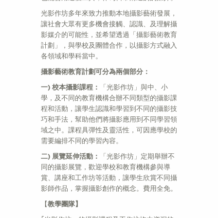
光影作坊多年來致力推動本地攝影藝術發展，
讓社會大眾有更多機會接觸、認識、及理解攝
影媒介的可能性，並希望透過「攝影藝術教育
計劃」，與學校及團體合作，以攝影方式融入
各領域和學科當中。
攝影藝術
教
育計劃可分
為
兩個部分：
一) 校本攝影課程：
「光影作坊」與中、小
學，及不同的教育機構合辦不同類型的攝影課
程和活動，讓學生認識和學習到不同的攝影技
巧和手法，幫助他們將攝影應用到不同學習領
域之中。課程具彈性及靈活性，可因應學校的
需要編排不同的學習內容。
二) 展覽延伸活動：
「光影作坊」定期舉辦不
同的攝影展覽，歡迎學校和教育機構參與導
賞、講座和工作坊等活動，讓學生欣賞不同攝
影師作品，掌握攝影創作的概念。費用全免。
【
教學團隊】