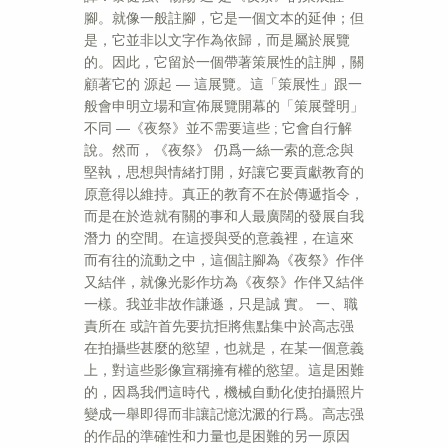
腳。就像一般註腳，它是一個文本的延伸；但
是，它並非以文字作為依歸，而是屬於展覽
的。因此，它留於一個帶著策展性的註脚，關
顧著它的 源起 ― 這展覽。這「策展性」跟一
般會申明立場和宣佈展覽開幕的「策展聲明」
不同 ―《夜祭》並不需要這些 ; 它會自行解
說。然而，《夜祭》 仍爲一絲一索的意念與
堅執，思想與情緒打開，好讓它要貢獻教育的
原意得以維持。真正的教育不在於傳遞指令，
而是在於造就有關的事和人最廣闊的發展自我
潛力 的空間。在這授與受的意義裡，在這來
而有往的流動之中，這個註腳為《夜祭》作伴
又結伴，就像光影作坊為《夜祭》作伴又結伴
一樣。我並非故作謙遜，只是誠 實。 一、職
責所在 或許首先要抗拒將焦點集中於高志强
在拍攝些甚麼的慾望，也就是，在某一個意義
上，對這些影像宣稱擁有權的慾望。這是困難
的，因爲我們這時代，機械自動化使拍攝照片
變成一舉即得而非讓記憶沈澱的行爲。高志强
的作品的準確性和力量也是困難的另一原因