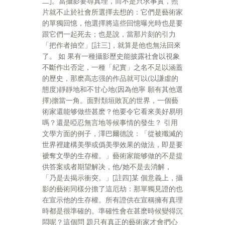
二]。當攝影要尋真理，而不是只求事實，照
片就不止於社會所選擇去想的：它們是藝術家
的單獨回憶，他選擇將這些回憶曝光時也是要
跟它們一起死去；也是說，當那片刻的引力
「把作者抽空」[註三]，就算是他也無法回來
了。 如 果有一種攝影歷史能披露社會以視象
不斷作出否定，一種「紀實」之名不足以涵蓋
的歷史，那麽高志强的作品就可以(以謙虛的
態度)靜靜地和不甘心地(因為他寧 願有其他選
擇)擔當一角。面對頽垣敗瓦的世界，一個藝
術家還能够做些甚麽？他要令它看來美好易明
嗎？還是啞忍無言地等候事情的發生？ 引用
文學方面的例子，澤巴爾德說：「從被殲滅的
世界裡建構美學或僞美學效果的做法，即是要
褫奪文學的生存權。」藝術家能够做的不是提
供答案或者期望解决，他/她不是去消解，
「乃是去揭示衝突。」[註四]某 個意義上，攝
影的藝術同樣分擔了這厄劫：那單獨見證的也
在宣示他的生存權。所有證供在宣稱擁有真理
時都是很準確的。準確性會在甚麽時候變得沉
悶呢？這個問 題只有真正的藝術家才會捫心