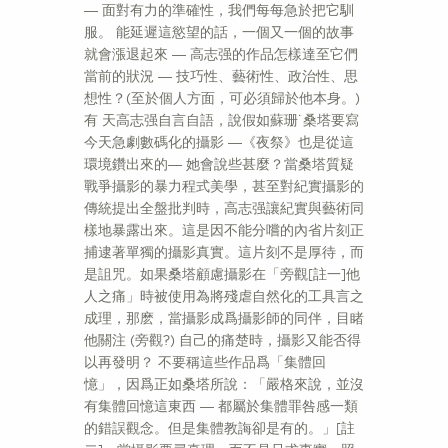
― 面對有力的準確性，我們每每急於把它馴
服。 能延遲這慾望的話，一個又一個的故事
就會漲退起來 ― 高志强的作品怎樣達至它們
當前的狀況 ― 技巧性、藝術性、政治性、思
想性？(至於個人方面，可必須歸於他本身。)
有 天高志强自言自語，說假如蘇珊˙桑塔要寫
今天急劇數碼化的攝影 ―《夜祭》也是從這
環境鑽出來的― 她會說些甚麼？當桑塔質疑
戰爭攝影的暴力程式美學，甚至對紀實攝影的
傳統提出全盤批判時，高志强讓紀實與藝術同
樣地暴露出來。這是因不能分嚐的內省片刻正
捕逮著單獨的攝影真實。這片刻不是厚待，而
是詛咒。如果桑塔顧慮攝影在「旁觀[註一]他
人之痛」時被使用為將殘虐自然化的工具言之
成理，那麽，當攝影成爲攝影師的同伴，目睹
他關注 (旁觀?) 自己的痛楚時，攝影又能否得
以再發明？ 不要稱這些作品爲「集體回
憶」，因爲正如桑塔所說：「嚴格來說，並沒
有集體回憶這東西 ― 都屬於集體罪咎感一類
的錯誤觀念。但是集體教誨卻是有的。」[註