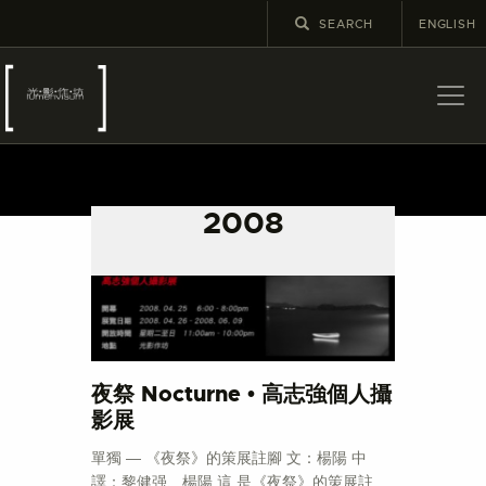
ENGLISH
關於
最新消息
2008
展覽
教育及外展
學校課程
出版
更多攝影資訊
夜祭 Nocturne • 高志強個人攝
影展
單獨 ― 《夜祭》的策展註腳 文：楊陽 中
譯：黎健强、楊陽 這 是《夜祭》的策展註