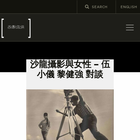
ENGLISH
關於
最新消息
沙龍攝影與女性 – 伍
展覽
小儀 黎健強 對談
教育及外展
學校課程
出版
更多攝影資訊