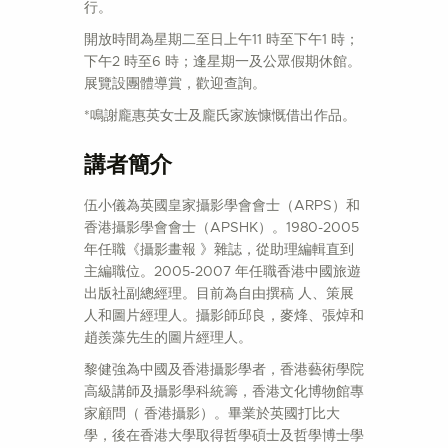
行。
開放時間為星期二至日上午11 時至下午1 時；
下午2 時至6 時；逢星期一及公眾假期休館。
展覽設團體導賞，歡迎查詢。
*鳴謝龐惠英女士及龐氏家族慷慨借出作品。
講者簡介
伍小儀為英國皇家攝影學會會士（ARPS）和
香港攝影學會會士（APSHK）。1980-2005
年任職《攝影畫報 》雜誌，從助理編輯直到
主編職位。2005-2007 年任職香港中國旅遊
出版社副總經理。目前為自由撰稿 人、策展
人和圖片經理人。攝影師邱良，麥烽、張焯和
趙羨藻先生的圖片經理人。
黎健強為中國及香港攝影學者，香港藝術學院
高級講師及攝影學科統籌，香港文化博物館專
家顧問（ 香港攝影）。畢業於英國打比大
學，後在香港大學取得哲學碩士及哲學博士學