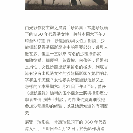
由光影作坊主辦之展覽「珍影集：常惠珍鏡頭
下的1960 年代香港女性」將於本周六下午3
時至5 時進 行「沙龍攝影與女性」對談。沙
龍攝影是香港攝影歷史中的重要部分，參與人
數甚多。但是一直以來 有名的沙龍攝影家，
如陳復禮、簡慶福、黃貴權、何藩等，通通都
是男性，女性沙龍攝影家留名的極少。到底香
港有沒有出現過女性的沙龍攝影家？她們的名
字和生平怎樣？女性參與沙龍攝影活動又是
怎樣的？本星期六3 月21 日下午3 至5，曾任
《攝影畫報》編輯的伍小儀女士將與攝影歷史
學者黎健 強博士對談，將向我們娓娓細說她
參加沙龍攝影的經驗，以及她所知道的有關歷
史。
展覽「珍影集：常惠珍鏡頭下的1960 年代香
港女性」＊即日至4 月12 日，於光影作坊進