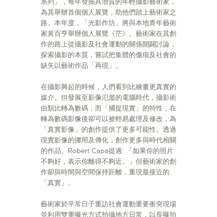
系列」，每年發掘具潛質的年輕攝影藝術家，
為其舉辦首個個人展覽，助他們踏上藝術家之
路。本年度，「光影作坊」將與本地青年藝術
家黃百亨舉辦個人展覽《茫》。藝術家在其創
作的路上從攝影及社會運動的關係開闢討論，
探索攝影的本質，嘗試把集體的傷痕及社會的
缺失以藝術作品「再現」。
在攝影興起的時候，人們看到比繪畫更真實的
媒介。但發展至影像氾濫的電腦時代，攝影術
由類比轉為數碼，而「捕捉現實」的特性，在
轉為數碼影像後卻可以被輕易處理及修改，為
「真實影像」的創作提供了更多可能性。透過
現實影像的挪用及傳化，創作更多與時代相關
的作品。Robert Capa提過: 「如果你的照片
不夠好，表示你離得不夠近。」但藝術家的創
作卻與時間與空間保持距離，重現最接近的
「真實」。
藝術家於平常日子重訪社會運動重要衝突現場
並利用雙重曝光方式拍攝地方日常，以長曝拍