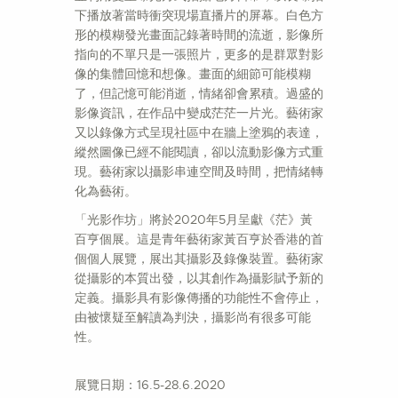
下播放著當時衝突現場直播片的屏幕。白色方
形的模糊發光畫面記錄著時間的流逝，影像所
指向的不單只是一張照片，更多的是群眾對影
像的集體回憶和想像。畫面的細節可能模糊
了，但記憶可能消逝，情緒卻會累積。過盛的
影像資訊，在作品中變成茫茫一片光。藝術家
又以錄像方式呈現社區中在牆上塗鴉的表達，
縱然圖像已經不能閱讀，卻以流動影像方式重
現。藝術家以攝影串連空間及時間，把情緒轉
化為藝術。
「光影作坊」將於2020年5月呈獻《茫》黃
百亨個展。這是青年藝術家黃百亨於香港的首
個個人展覽，展出其攝影及錄像裝置。藝術家
從攝影的本質出發，以其創作為攝影賦予新的
定義。攝影具有影像傳播的功能性不會停止，
由被懷疑至解讀為判決，攝影尚有很多可能
性。
展覽日期：16.5-28.6.2020