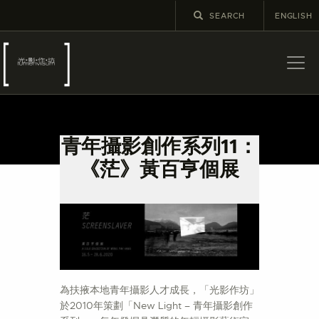
ENGLISH
關於
最新消息
青年攝影創作系列11：
展覽
《茫》黃百亨個展
教育及外展
學校課程
出版
更多攝影資訊
為扶掖本地青年攝影人才成長，「光影作坊」
於2010年策劃「New Light – 青年攝影創作