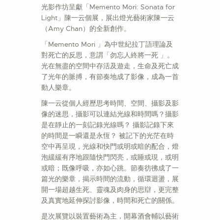
光影作坊呈獻「Memento Mori: Sonata for
Light」陳一云個展，展出燈光藝術家陳一云
（Amy Chan）的全新創作。
「Memento Mori 」為中世紀拉丁語理論及
對死亡的反思，意謂「勿忘人終將一死 」。
光在無盡的空間中存活及遊走，生命及死亡成
了光年的脈搏，有節奏地成了影像，成為一首
動人樂章。
陳一云從個人經歷思考時間、空間、攝影及影
像的迷思，攝影可以連結光線和時間嗎？攝影
是在靜止的一刻記錄光線嗎？ 攝影記錄下來
的時間是一瞬還是永恆？ 被記下的光茫在時
空中再呈現，光線和快門或明或暗的配合，燈
泡緩緩有序地跟隨快門閃亮，或睡或現，或明
或暗；既像呼吸，亦如心跳。節奏彷彿成了一
篇光的樂章，揭示時間的流動，循環迴盪，展
開一場超越生死、靈魂及肉身的思辯，更完整
及真實地延伸探討影像，時間和死亡的關係。
是次展覽以裝置藝術為主，開幕酒會輔以藝術