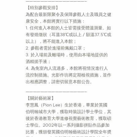
————————————————–
【特別參觀安排】
為配合最新限聚令及保障參觀人士及職員之健
康安全，本館將實行以下措施：
1. 任何進入本館的人士皆需接受體溫測量。如
有發燒徵狀（耳溫38℃或以上 / 額溫37.5℃或
以上），將不能進入本館；
2. 參觀者需於進場前佩戴口罩；
3. 於入場前及離場時，使用由本場地提供的
酒精搓手液；
4. 為免室內人流過多，本館將視情況進行人
流控制措施。光影作坊將定期檢視措施，並作
出相應調整，請密切留意本館公告。
————————————————–
【關於藝術家】
李慧鳳（Pion Lee）生於香港，畢業於英國
伯明翰城市大學，獲取時裝設計學士學位，其
後於香港教育大學進修視覺藝術教育，獲取碩
士學位。2002年以一系列攝影拼貼作品參加
比賽，獲頒發英國伯明翰藝術設計學院全年奬