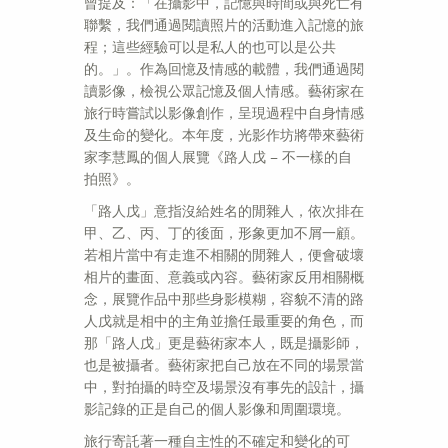
曾提及：「在攝影中，記憶與時間或與死亡有
聯繫，我們通過閱讀照片的活動進入記憶的旅
程；這些經驗可以是私人的也可以是公共
的。」。作為回憶及情感的載體，我們通過閱
讀影像，檢視公眾記憶及個人情感。藝術家在
旅行時嘗試以影像創作，呈現過程中自身情感
及生命的變化。本年度，光影作坊將帶來藝術
家李慧鳳的個人展覽《路人戊 – 不一樣的自
拍照》。
「路人戊」意指沒給姓名的閒雜人，依次排在
甲、乙、丙、丁的後面，形象更加不屑一顧。
若相片當中有走進不相關的閒雜人，便會破壞
相片的畫面、意義或內容。藝術家反用相關概
念，展覽作品中那些身影模糊，容貌不清的路
人戊就是相中的主角並擔任最重要的角色，而
那「路人戊」更是藝術家本人，既是攝影師，
也是被攝者。藝術家把自己放在不同的場景當
中，對拍攝的時空及場景沒有事先的設計，攝
影記錄的正是自己的個人影像和周圍環境。
旅行寄託著一種自主性的不確定和變化的可