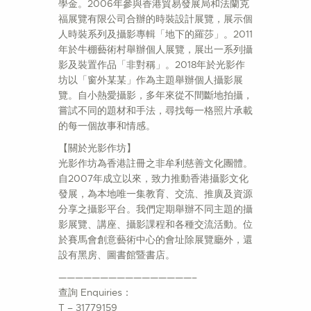
學金。2006年參與香港貿易發展局和法蘭克
福展覽有限公司合辦的時裝設計展覽，展示個
人時裝系列及攝影專輯「地下的羅莎」。2011
年於牛棚藝術村舉辦個人展覽，展出一系列攝
影及裝置作品「非對稱」。2018年於光影作
坊以「窗外某某」作為主題舉辦個人攝影展
覽。自小熱愛攝影，多年來從不間斷地拍攝，
嘗試不同的題材和手法，尋找每一格照片承載
的每一個故事和情感。
【關於光影作坊】
光影作坊為香港註冊之非牟利慈善文化團體。
自2007年成立以來，致力推動香港攝影文化
發展，為本地唯一集教育、交流、推廣及資源
分享之攝影平台。我們定期舉辦不同主題的攝
影展覽、講座、攝影課程和各種交流活動。位
於賽馬會創意藝術中心的會址除展覽廳外，還
設有黑房、圖書館暨書店。
————————————————–
查詢 Enquiries：
T – 31779159