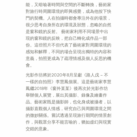
能，又暗喻著時間與空間的不斷轉換，藝術家
對旅行時周圍環境的即興感覺，成為他按下快
門的契機。人在拍攝時都會專注外在的場景，
很少思考自身所在的環境及狀態，忽略的自然
是窗和鏡的反射。 藝術家利用不同場景中出
現的窗和鏡的反映，把自己轉化成作品一部
份。這些照片不但代表了藝術家對周圍環境的
感知和解釋，不同的場合呈現出獨特的內容和
意義，拍照更成為了疏理情感及個人反思的機
會。
光影作坊將於2020年8月呈獻《路人戊 – 不
一樣的自拍照》李慧鳳個展。這是藝術家李慧
鳳繼2018年《窗外某某》後再次於光影作坊
舉辦個人展覽，展出其攝影、錄像及繪畫作
品。藝術家既是攝影師，也化身成被攝者，以
攝影直觀個人情感，研究自己與周圍環境之間
的微妙關係。嘗試透過呈現旅行期間的情景創
作，與觀眾分享不能言喻的，猶如虛幻與現實
交錯的意象。