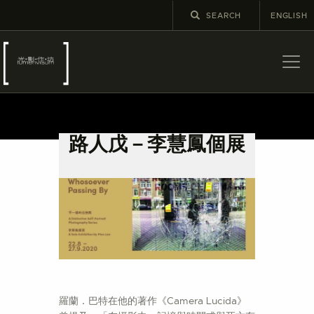
ENGLISH
關於
最新消息
路人戊－李慧鳳個展
展覽
教育及外展
學校課程
出版
更多攝影資訊
羅蘭．巴特在他的著作《Camera Lucida》