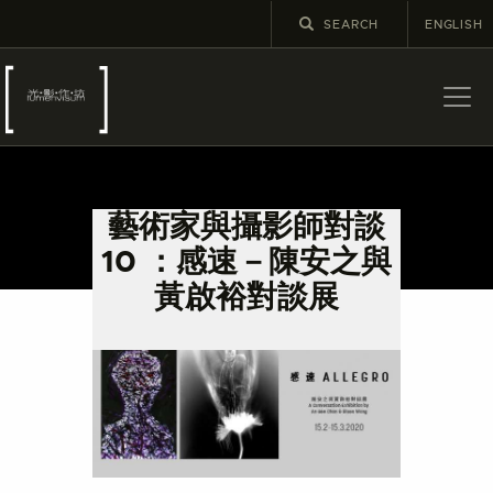
ENGLISH
關於
最新消息
藝術家與攝影師對談
展覽
10 ：感速－陳安之與
教育及外展
黃啟裕對談展
學校課程
出版
更多攝影資訊