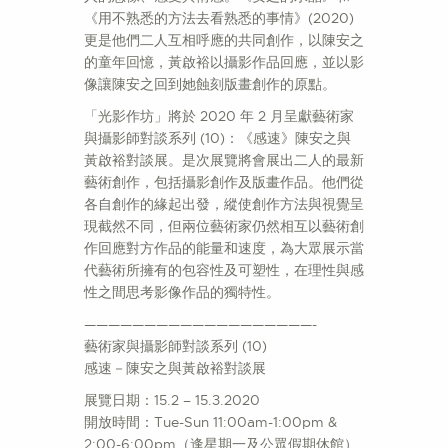
《用不熟悉的方法去看熟悉的事情》(2020)
更是他們二人互相呼應的共同創作，以陳安之
的童年回憶，黃啟裕以攝影作品回應，並以影
像讓陳安之回到她蝕刻版畫創作的原點。
「光影作坊」將於 2020 年 2 月呈獻藝術家
與攝影師對談系列 (10)：《感速》陳安之與
黃啟裕對談展。是次展覽將會展出二人的最新
藝術創作，包括攝影創作及版畫作品。他們從
各自創作的緣起出發，縱使創作方法與視覺呈
現截然不同，但兩位藝術家仍然相互以藝術創
作回應對方作品的能量和速度，為大眾展示當
代藝術所擁有的包容性及可塑性，在理性與感
性之間思考影像作品的獨特性。
———————————————————-
藝術家與攝影師對談系列 (10)
感速－陳安之與黃啟裕對談展
展覽日期：15.2 – 15.3.2020
開放時間：Tue-Sun 11:00am-1:00pm &
2:00-6:00pm（逢星期一及公眾假期休館）