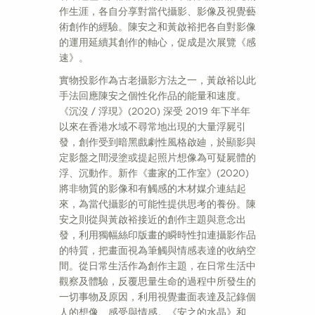
作生涯，各自分享對當代攝影、影像及視覺藝
術創作的經驗。陳安之和黃啟裕把各自對影像
的運用延續其創作的軸心，促成是次展覽《感
速》。
實物投影作為古老攝影方法之一，黃啟裕以此
手法回應陳安之個性化作品的能量和速度。
《沉沒 / 浮現》(2020) 深受 2019 年下半年
以來在香港水域不尋常地出現的大量浮屍引
發，創作受到暗黑戲劇性風格啟廸，於顯影與
定影盤之間浸塗或提起照片想像為可疑屍體的
浮、沉動作。新作《畫家的工作室》(2020)
將非物質的影像和有觸感的木材媒介連結起
來，為當代攝影的可能性提供思考的養份。陳
安之則從與黃啟裕接近的創作主題與意念出
發，利用獨幅絲印版畫的瞬時性扣連攝影作品
的特質，把畫面視為筆觸與情感表達的收納空
間。從日常生活作為創作主題，在日常生活中
觀察及體驗，反覆思量生命的過程中所發生的
一切事物及原因，利用視覺畫面表達及記錄個
人的想像、感受與情感。《安之的水晶》和