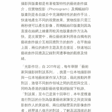
攝影與版畫都是有著複製特性的藝術創作媒
介，但實物投影（Photogram）及獨幅絲印
版畫則是各自媒介中充滿獨特性的創作手法，
快速地產生不同的視覺效果。實物投影只需三
兩秒便可以產生影像，而獨幅絲印版畫則因為
直接在絲網上繪畫而較其他版畫創作方法為
快。是次展覽中，兩位藝術家利用各自獨有的
藝術創作媒介互相回應對方的創作，在平衡線
上面，兩位的創作主題及意念接近，快速地以
藝術創作回應及記錄對周遭事物的觀察及情
緒。
「光影作坊」自 2011年起，每年舉辦「藝術
家與攝影師對談系列」，挑選一位本地攝影師
與一位本地藝術家作深入對談，藉此推動跨界
對話，激發不同創作領域之間的思想與交流，
同時為香港的攝影藝術發展經驗留下軌跡。
「對談展」至今已是第十回舉行，本年度獲邀
進行對話的分別為版畫藝術家陳安之與資深攝
影創作人的黃啟裕。兩位經驗豐富的影像創作
者，經歷達八個月的對談，了解及認識彼此創