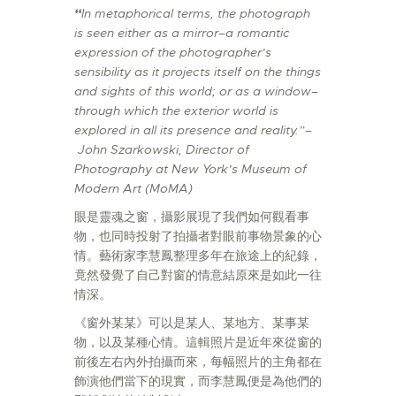
“
In metaphorical terms, the photograph
is seen either as a mirror–a romantic
expression of the photographer’s
sensibility as it projects itself on the things
and sights of this world; or as a window–
through which the exterior world is
explored in all its presence and reality.”
–
John Szarkowski
, Director of
Photography at New York’s Museum of
Modern Art (MoMA)
眼是靈魂之窗，攝影展現了我們如何觀看事
物，也同時投射了拍攝者對眼前事物景象的心
情。藝術家李慧鳳整理多年在旅途上的紀錄，
竟然發覺了自己對窗的情意結原來是如此一往
情深。
《窗外某某》可以是某人、某地方、某事某
物，以及某種心情。這輯照片是近年來從窗的
前後左右內外拍攝而來，每幅照片的主角都在
飾演他們當下的現實，而李慧鳳便是為他們的