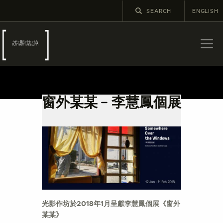
ENGLISH
關於
最新消息
窗外某某﹣李慧鳳個展
展覽
教育及外展
學校課程
出版
更多攝影資訊
光影作坊於
2018
年
1
月呈獻李慧鳳個展《窗外
某某》