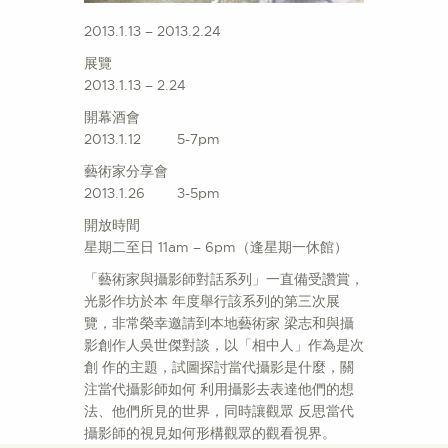
2013.1.13 – 2013.2.24
展覽
2013.1.13 – 2.24
開幕酒會
2013.1.12 5-7pm
藝術家分享會
2013.1.26 3-5pm
開放時間
星期二至日 11am – 6pm（逢星期一休館）
「藝術家與攝影師對話系列」一直備受讚賞，
光影作坊於本 年度舉行該系列的第三次展
覽，非常榮幸邀請到本地藝術家 梁志和與攝
影創作人吳世傑對談，以「相中人」作為是次
創 作的主題，試圖探討當代攝影是什麼，關
注當代攝影師如何 利用攝影去表達他們的想
法、他們所見的世界，同時讓觀眾 反思當代
攝影師的視見如何形構觀眾的觀看視界。