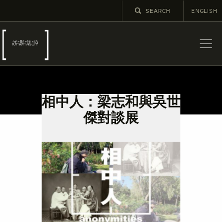
ENGLISH
關於
最新消息
相中人：梁志和與吳世
展覽
傑對談展
教育及外展
學校課程
出版
更多攝影資訊