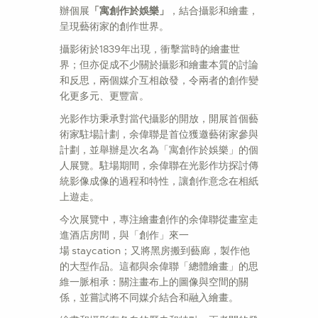
辦個展
「寓創作於娛樂」
，結合攝影和繪畫，
呈現藝術家的創作世界。
攝影術於1839年出現，衝擊當時的繪畫世
界；但亦促成不少關於攝影和繪畫本質的討論
和反思，兩個媒介互相啟發，令兩者的創作變
化更多元、更豐富。
光影作坊秉承對當代攝影的開放，開展首個藝
術家駐場計劃，余偉聯是首位獲邀藝術家參與
計劃，並舉辦是次名為「寓創作於娛樂」的個
人展覽。駐場期間，余偉聯在光影作坊探討傳
統影像成像的過程和特性，讓創作意念在相紙
上遊走。
今次展覽中，專注繪畫創作的余偉聯從畫室走
進酒店房間，與「創作」來一
場 staycation；又將黑房搬到藝廊，製作他
的大型作品。這都與余偉聯「總體繪畫」的思
維一脈相承：關注畫布上的圖像與空間的關
係，並嘗試將不同媒介結合和融入繪畫。