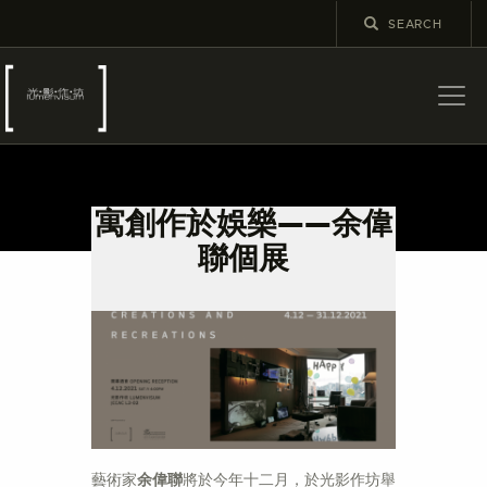
關於
最新消息
寓創作於娛樂——余偉
展覽
聯個展
教育及外展
學校課程
出版
更多攝影資訊
藝術家
余偉聯
將於今年十二月，於光影作坊舉