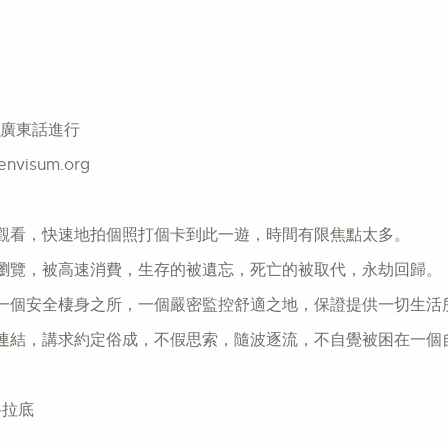
動以廣東話進行
nvisum.org
觀看，快速地拍個照打個卡到此一遊，時間有限焦點太多。
瀏覽，被高速消費，生存的被遺忘，死亡的被取代，永劫回歸。
一個安全棲身之所，一個嚴密監控舒適之地，保證提供一切生活
連結，講求約定俗成，不假思索，隨波逐流，不自覺被困在一個
格拉底