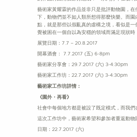
藝術家黃耀霖的作品並非只是批評動物園，在
下，動物們並不如人類所想得那麼快樂。而園
點，就是那些以假亂真的虛構之境，看似是一
覺被困在一個自以為安穩的領域而滿足現狀時
展覽日期：7.7 – 20.8.2017
開幕酒會： 7.7.2017 (五) 6-8pm
藝術家分享會：29.7.2017 (六) 3-4:30pm
藝術家工作坊：22.7.2017 (六) 3-4:30pm
藝術家工作坊詳情：
《園外
・
再看》
社會中每個地方都是被設了既定模式，而我們
這次工作坊中，藝術家希望和參加者重返動物
日期：22.7.2017 (六)