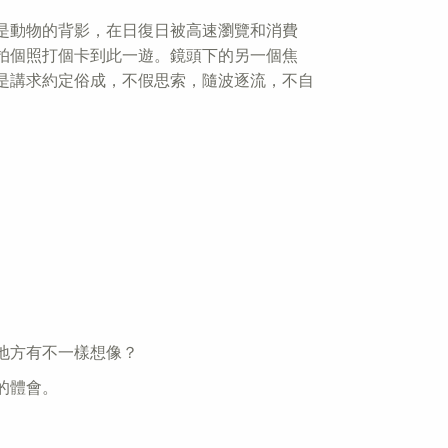
是動物的背影，在日復日被高速瀏覽和消費
拍個照打個卡到此一遊。鏡頭下的另一個焦
是講求約定俗成，不假思索，隨波逐流，不自
地方有不一樣想像？
的體會。