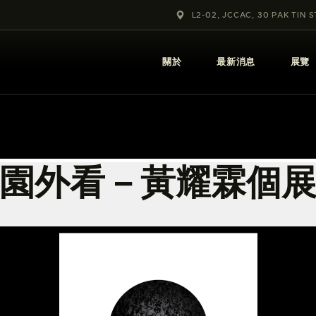
關於
L2-02, JCCAC, 30 PAK TIN 
最新消息
關於
最新消息
展覽
展覽
教育及外展
學校課程
園外看－黃耀霖個
出版
更多攝影資訊