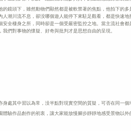
他的鏡頭下，雖然動物們顯然都是被軟禁著的焦點，他拍下的多
內人潮川流不息，卻没哪個遊人能停下來駐足觀看，都是快速地
個安全棲身之所，同時卻是一個受嚴密監控之地。當主流社會都
，我們對事物的懷疑、好奇與批判才是思想自由的呈現。
亦身處其中習以為常，没半點對現實空間的質疑，可否在同一個
園體驗作品創作的初衷，讓大家能放慢腳步靜靜地感受景物以外