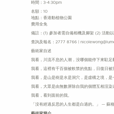
時間：3-4:30pm
名額：10
地點：香港動植物公園
費用全免
備註：(1) 參加者需自備相機及腳架 (2) 活
查詢及報名：2777 8766 | nicolewong@lume
藝術家自述
我看，川流不息的人潮，没哪個能停下來駐足
我看，這裡有千百個被軟禁的焦點，日復日被
我看，是山是樹是水是洞穴，是虛構之境，是
我看，大眾是由無數屏除自我的個體互相渲染
我看，看到面前的我。
「没有經過反思的人生都是白過的。」 — 蘇
藝術家簡介