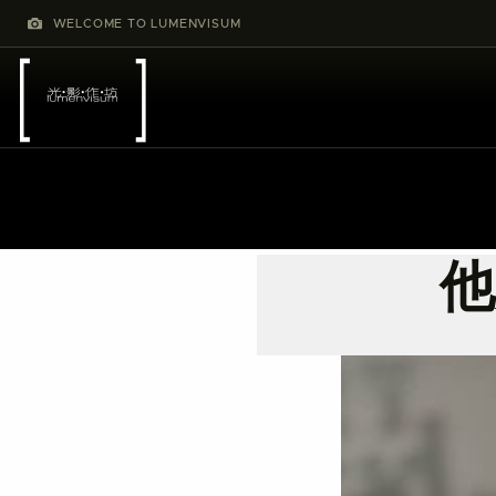
WELCOME TO LUMENVISUM
他