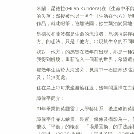
米蘭．昆德拉(Milan Kundera)在
的失落；然後被他另一著作《生活在他方》所吸引
作品，就此輟筆，逃離法國，餘生飄泊於異地
昆德拉和蘭波都是生命的流浪者，昆德拉選擇
方」的想法，只是「他方」出現於生命的不同
我對「他方」的感覺在幾年前出現，那是一種
我得到解脫，重新進入一個新的世界，希望還
那幾年生活於大海邊旁，見海中一石隨潮汐漲
及，並無覓處。
住在島上每每乘坐渡輪往返，幾年間選擇在白
譚偉平簡介：
91年畢業於英國雷丁大學藝術系，後進修於英
譚偉平作品以繪畫、裝置、錄像及攝影為主。
他以「平衡」的概念，「場景置換」的手法詮