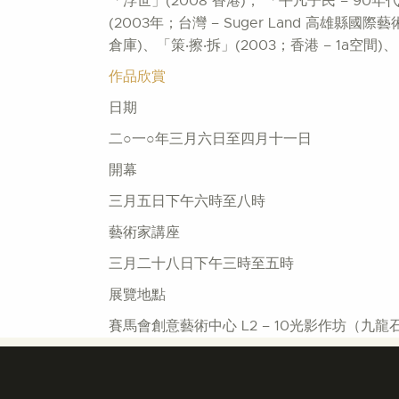
「浮世」(2008 香港)， 「平凡子民 – 9
(2003年；台灣 – Suger Land 高雄
倉庫)、「策‧擦‧拆」(2003；香港 – 1a空間
作品欣賞
日期
二○一○年三月六日至四月十一日
開幕
三月五日下午六時至八時
藝術家講座
三月二十八日下午三時至五時
展覽地點
賽馬會創意藝術中心 L2 – 10光影作坊（九