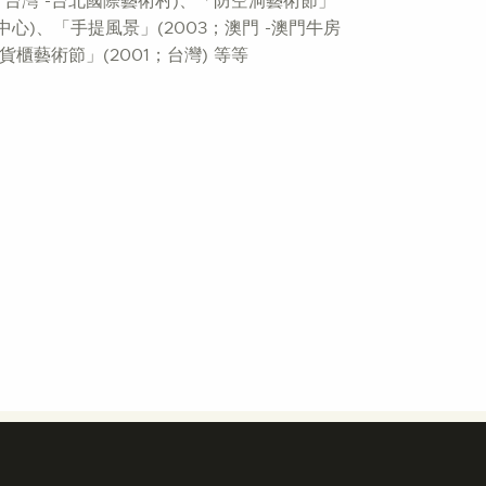
3年；台灣 -台北國際藝術村)、「防空洞藝術節」
術中心)、「手提風景」(2003；澳門 -澳門牛房
際貨櫃藝術節」(2001；台灣) 等等