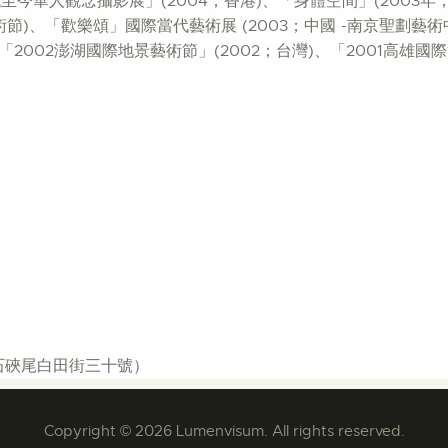
0年代至今華人觀念攝影展」(2004；香港)、「身體空間」(200
縣國際藝術節)、「歡樂頌」國際當代藝術展 (2003；中國 -南京聖劃藝
)、「2002澎湖國際地景藝術節」(2002；台灣)、「2001高雄國
龍石硤尾白田街三十號）
Copyright © 2026 Lumenvisum. All rights reserved.