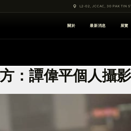
關於
L2-02, JCCAC, 30 PAK TIN 
最新消息
關於
最新消息
展覽
展覽
教育及外展
學校課程
方：譚偉平個人攝
出版
更多攝影資訊