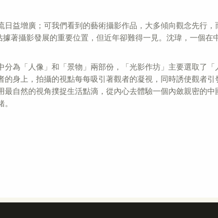
流日益增廣；可我們看到的藝術攝影作品，大多傾向觀念先行，
)，一直以來它都佔據著攝影發展的重要位置，但近年卻難得一見。沈瑋，
中分為「人像」和「景物」兩部份，「光影作坊」主要選取了「
者的身上，拍攝的視點每每吸引著觀者的凝視，同時誘使觀者引
用最自然的視角撲捉生活點滴，從內心去體驗一個內斂親密的中
緒。