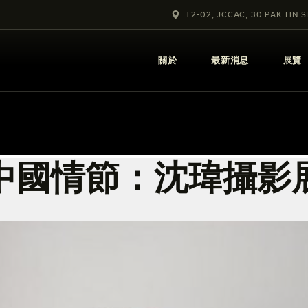
關於
L2-02, JCCAC, 30 PAK TIN 
最新消息
關於
最新消息
展覽
展覽
教育及外展
學校課程
中國情節：沈瑋攝影
出版
更多攝影資訊