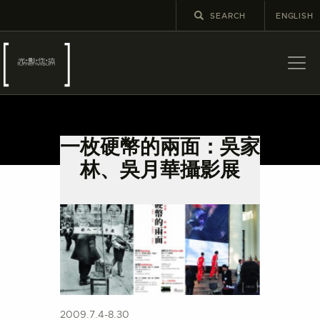
ENGLISH
關於
最新消息
一枚硬幣的兩面：吳家
展覽
林、吳月華攝影展
教育及外展
學校課程
出版
更多攝影資訊
2009.7.4-8.30