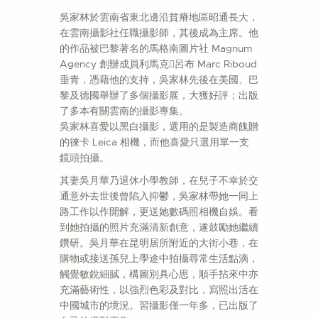
吳家林於雲南省東北邊沿貧瘠地區昭通長大，
在雲南攝影社任職攝影師，其後成為主席。他
的作品被巴黎著名的馬格南圖片社 Magnum
Agency 創辦成員利馬克呂布 Marc Riboud
垂青，憑藉他的支持，吳家林先後在美國、巴
黎及德國舉辦了多個攝影展，大獲好評；出版
了多本有關雲南的攝影專集。
吳家林喜愛以黑白攝影，選用的是製造商餽贈
的徠卡 Leica 相機，而他喜愛只選用單一支
鏡頭拍攝。
其妻吳月華乃退休小學教師，在兒子不幸於交
通意外去世後曾陷入抑鬱，吳家林帶她一同上
路工作以作開解，更送她數碼照相機自娛。看
到她拍攝的照片充滿清新創意，遂鼓勵她繼續
鑽研。吳月華在昆明居所附近的大街小巷，在
購物或接送孫兒上學途中拍攝尋常生活點滴，
觸覺敏銳細膩，構圖別具心思，順手拈來中亦
充滿藝術性，以強烈色彩及對比，寫照出活在
中國城市的境況。習攝影僅一年多，已出版了