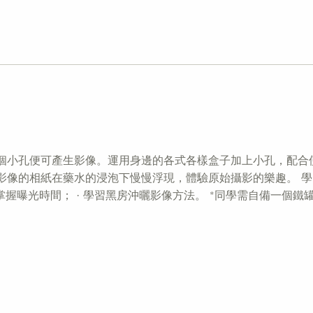
個小孔便可產生影像。運用身邊的各式各樣盒子加上小孔，配合
像的相紙在藥水的浸泡下慢慢浮現，體驗原始攝影的樂趣。 學習
握曝光時間； · 學習黑房沖曬影像方法。 *同學需自備一個鐵罐或盒子