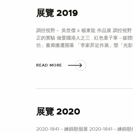
展覽 2019
調控視野－ 吳世傑 x 楊東龍 作品展 調控視野
正的實驗 做愛國港人之三 . 紅色童子軍－媒體藝術家鍾
坊」畫廊搬遷開幕 「李家昇近作展」暨「光影
READ MORE
展覽 2020
2020-1841－練錦順個展 2020-1841－