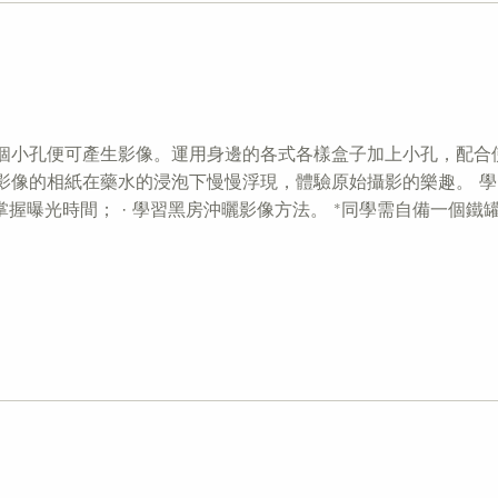
個小孔便可產生影像。運用身邊的各式各樣盒子加上小孔，配合
像的相紙在藥水的浸泡下慢慢浮現，體驗原始攝影的樂趣。 學習
握曝光時間； · 學習黑房沖曬影像方法。 *同學需自備一個鐵罐或盒子