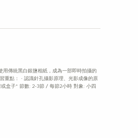
使用傳統黑白銀鹽相紙，成為一部即時拍攝的
重點： · 認識針孔攝影原理、光影成像的原
* 節數: 2-3節 / 每節2小時 對象: 小四