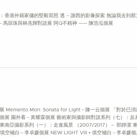
印像：香港外籍家傭的堅毅寫照 透 – 謝西的影像探索 無論我去
— 馬琼珠與林兆輝對談展 阿Q不精神 —— 陳浩泓個展
t－陳一云個展 Memento Mori: Sonata for Light－陳一
個展 園外看－黃耀霖個展 藝術家與攝影師對談系列（七）：反
南亞攝影系列（一）：走進風景 （2007/2017）－ 郭靜潔
II • 填空補白－李卓媛個展 NEW LIGHT VIII • 填空補白－李卓媛