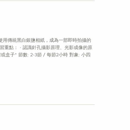
使用傳統黑白銀鹽相紙，成為一部即時拍攝的
重點： · 認識針孔攝影原理、光影成像的原
* 節數: 2-3節 / 每節2小時 對象: 小四