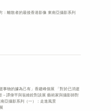
到那方：離散者的最後香港影像 東南亞攝影系列
云個展 「對於已消逝事物的據為己有」香建峰個展 「對於已消逝
差－譚偉平與翁維銓對談展 藝術家與攝影師對
 東南亞攝影系列（一）：走進風景
個展