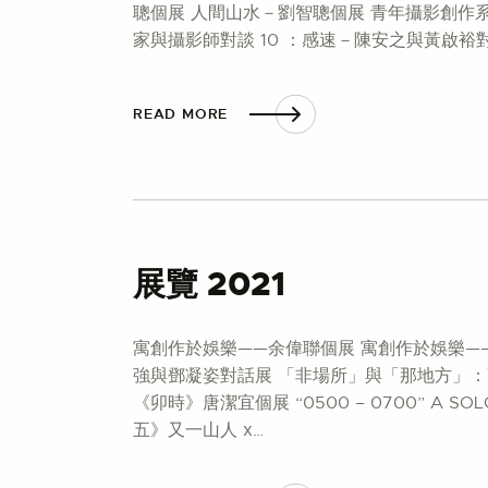
聰個展 人間山水－劉智聰個展 青年攝影創作系
家與攝影師對談 10 ：感速－陳安之與黃啟裕
READ MORE
展覽 2021
寓創作於娛樂——余偉聯個展 寓創作於娛樂—
強與鄧凝姿對話展 「非場所」與「那地方」：高志強與鄧凝
《卯時》唐潔宜個展 “0500 – 0700” A SOL
五》又一山人 x…