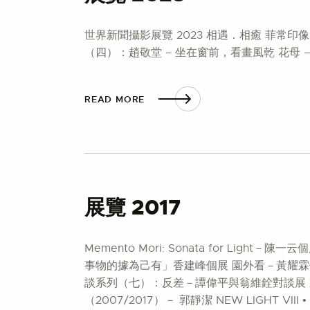
世界新聞攝影展覽 2023 相遇．相癒 菲常
（四）：趙敬堂 – 坐在窗前，看畫風乾 花母 
READ MORE
展覽 2017
Memento Mori: Sonata for Ligh
事物的據為己有」香建峰個展 園外看－黃耀霖
談系列（七）：反差－譚偉平與翁維銓對談展 東
（2007/2017）－ 郭靜潔 NEW LIGHT VI