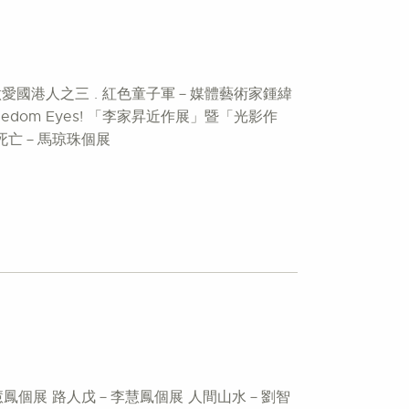
 做愛國港人之三 . 紅色童子軍－媒體藝術家鍾緯
reedom Eyes! 「李家昇近作展」暨「光影作
死亡－馬琼珠個展
人戊－李慧鳳個展 路人戊－李慧鳳個展 人間山水－劉智