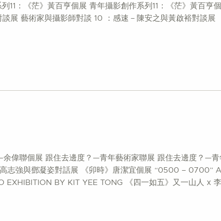
列11：《茫》黃百亨個展 青年攝影創作系列11：《茫》黃百亨個
對談展 藝術家與攝影師對談 10 ：感速－陳安之與黃啟裕對談展
—余偉聯個展 跟住去邊度？—青年藝術家聯展 跟住去邊度？—
姿對話展 《卯時》唐潔宜個展 “0500 – 0700” A SOLO E
O EXHIBITION BY KIT YEE TONG 《四一如五》又一山人 x