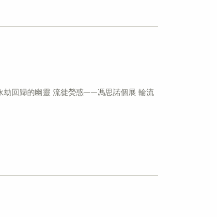
X… 永劫回歸的幽靈 流徙熒惑——馮思諾個展 輪流