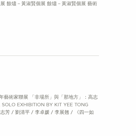
展 餘燼－黃淑賢個展 餘燼－黃淑賢個展 藝術
青年藝術家聯展 「非場所」與「那地方」：高志
XHIBITION BY KIT YEE TONG
 李志芳 / 劉清平 / 李卓媛 / 李展翹 / 《四一如