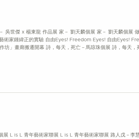
－ 吳世傑 x 楊東龍 作品展 家－ 劉天麟個展 家－ 劉天麟個展
緯正的實驗 自由Eyes! Freedom Eyes! 自由Eyes! F
作坊」畫廊搬遷開幕 詩，每天，死亡－馬琼珠個展 詩，每天，
練錦順個展 L is L 青年藝術家聯展 L is L 青年藝術家聯展 路