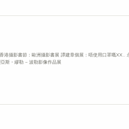
家聯展 第二屆香港攝影書節：歐洲攝影書展 譚建章個展：唔使用口罩嘅X
烈亞斯・繆勒 – 波勒影像作品展