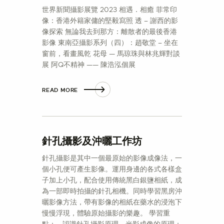
世界新聞攝影展覽 2023 相遇．相癒 菲常印
像：香港外籍家傭的堅毅寫照 透 – 謝西的影
像探索 無論我去到那方：離散者的最後香港
影像 東南亞攝影系列（四）：趙敬堂 – 坐在
窗前，看畫風乾 花母 — 馬琼珠與林兆輝對談
展 阿Q不精神 —— 陳浩泓個展
READ MORE
針孔攝影及沖曬工作坊
針孔攝影是其中一個最原始的影像成像法，一
個小孔便可產生影像。運用身邊的各式各樣盒
子加上小孔，配合使用傳統黑白銀鹽相紙，成
為一部即時拍攝的針孔相機。同時學習黑房沖
曬影像方法，帶有影像的相紙在藥水的浸泡下
慢慢浮現，體驗原始攝影的樂趣。 學習重
點： · 認識針孔攝影原理、光影成像的原理；