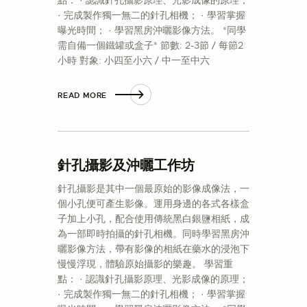
· 完成製作獨一無二的針孔相機； · 學習掌握
曝光時間； · 學習黑房沖曬影像方法。 *同學
需自備一個鐵罐或盒子* 節數: 2-3節 / 每節2
小時 對象: 小四至小六 / 中一至中六
READ MORE
針孔攝影及沖曬工作坊
針孔攝影是其中一個最原始的影像成像法，一
個小孔便可產生影像。運用身邊的各式各樣盒
子加上小孔，配合使用傳統黑白銀鹽相紙，成
為一部即時拍攝的針孔相機。同時學習黑房沖
曬影像方法，帶有影像的相紙在藥水的浸泡下
慢慢浮現，體驗原始攝影的樂趣。 學習重
點： · 認識針孔攝影原理、光影成像的原理；
· 完成製作獨一無二的針孔相機； · 學習掌握