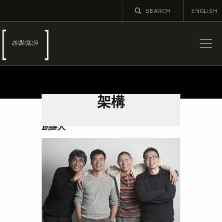
ENGLISH
關於
最新消息
架構
展覽
教育及外展
創辦人
學校課程
出版
更多攝影資訊